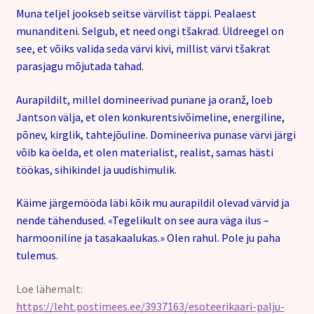
Muna teljel jookseb seitse värvilist täppi. Pealaest
munanditeni. Selgub, et need ongi tšakrad. Üldreegel on
see, et võiks valida seda värvi kivi, millist värvi tšakrat
parasjagu mõjutada tahad.
Aurapildilt, millel domineerivad punane ja oranž, loeb
Jantson välja, et olen konkurentsivõimeline, energiline,
põnev, kirglik, tahtejõuline. Domineeriva punase värvi järgi
võib ka öelda, et olen materialist, realist, samas hästi
töökas, sihikindel ja uudishimulik.
Käime järgemööda läbi kõik mu aurapildil olevad värvid ja
nende tähendused. «Tegelikult on see aura väga ilus –
harmooniline ja tasakaalukas.» Olen rahul. Pole ju paha
tulemus.
Loe lähemalt:
https://leht.postimees.ee/3937163/esoteerikaari-palju-