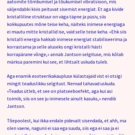
aatomite tõmbumisel ja tõukumisel vibratsioon, mis
väljendabki kivis peituvat sisemist energiat. Et aga kivide
kristalliline struktuur on väga täpne ja püsiv, siis
kokkupuutes mõne teise keha, näiteks inimese energiaga
ei muutu mitte kristallid ise, vaid selle teise keha. «Ehk siis
kristalli energia hakkab inimese energiat stabiliseerima ja
korrastama ja selle aluseks ongi kristalli hästi
korrapärane võnge,» annab Jantson selgituse, mis kõlab
märksa paremini kui see, et lihtsalt uskuda tuleb.
Aga enamik esoteerikakaupluse külastajaid vist ei otsigi
mingit teaduslikku selgitust. Nemad tahavad uskuda.
«Teadus ütleb, et see on platseeboefekt, aga kui asi
toimib, siis on see ju inimesele ainult kasuks,» nendib
Jantson.
Tõepoolest, kui ikka endale pidevalt sisendada, et ahh, ma
olen vaene, nagunii ei saa ega suuda, siis ega ei saa ja ei