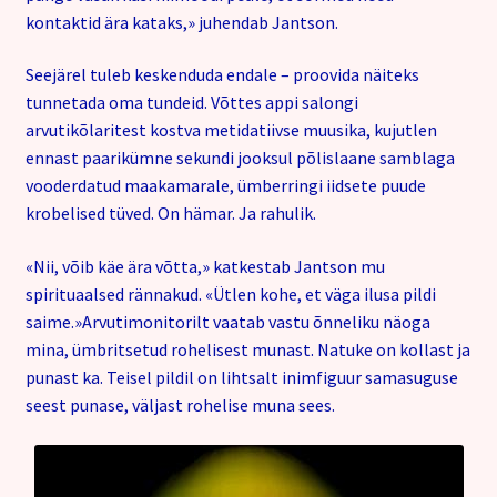
kontaktid ära kataks,» juhendab Jantson.
Seejärel tuleb keskenduda endale – proovida näiteks
tunnetada oma tundeid. Võttes appi salongi
arvutikõlaritest kostva metidatiivse muusika, kujutlen
ennast paarikümne sekundi jooksul põlislaane samblaga
vooderdatud maakamarale, ümberringi iidsete puude
krobelised tüved. On hämar. Ja rahulik.
«Nii, võib käe ära võtta,» katkestab Jantson mu
spirituaalsed rännakud. «Ütlen kohe, et väga ilusa pildi
saime.»Arvutimonitorilt vaatab vastu õnneliku näoga
mina, ümbritsetud rohelisest munast. Natuke on kollast ja
punast ka. Teisel pildil on lihtsalt inimfiguur samasuguse
seest punase, väljast rohelise muna sees.