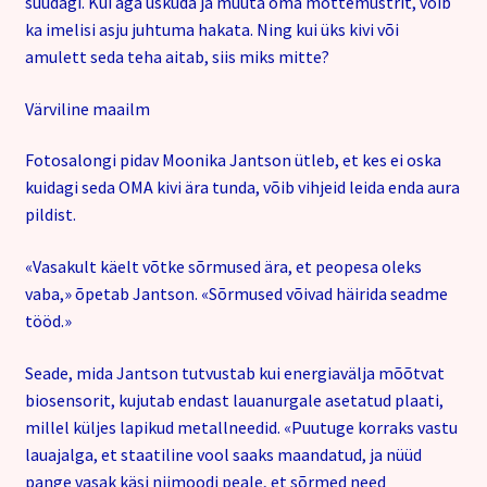
suudagi. Kui aga uskuda ja muuta oma mõttemustrit, võib
ka imelisi asju juhtuma hakata. Ning kui üks kivi või
amulett seda teha aitab, siis miks mitte?
Värviline maailm
Fotosalongi pidav Moonika Jantson ütleb, et kes ei oska
kuidagi seda OMA kivi ära tunda, võib vihjeid leida enda aura
pildist.
«Vasakult käelt võtke sõrmused ära, et peopesa oleks
vaba,» õpetab Jantson. «Sõrmused võivad häirida seadme
tööd.»
Seade, mida Jantson tutvustab kui energiavälja mõõtvat
biosensorit, kujutab endast lauanurgale asetatud plaati,
millel küljes lapikud metallneedid. «Puutuge korraks vastu
lauajalga, et staatiline vool saaks maandatud, ja nüüd
pange vasak käsi niimoodi peale, et sõrmed need