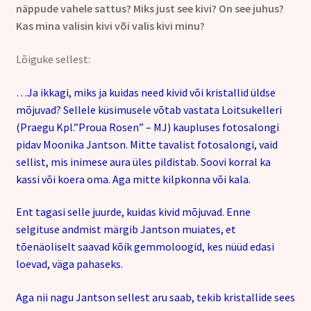
näppude vahele sattus? Miks just see kivi? On see juhus?
Kas mina valisin kivi või valis kivi minu?
Lõiguke sellest:
…Ja ikkagi, miks ja kuidas need kivid või kristallid üldse
mõjuvad? Sellele küsimusele võtab vastata Loitsukelleri
(Praegu Kpl.”Proua Rosen” – MJ) kaupluses fotosalongi
pidav Moonika Jantson. Mitte tavalist fotosalongi, vaid
sellist, mis inimese aura üles pildistab. Soovi korral ka
kassi või koera oma. Aga mitte kilpkonna või kala.
Ent tagasi selle juurde, kuidas kivid mõjuvad. Enne
selgituse andmist märgib Jantson muiates, et
tõenäoliselt saavad kõik gemmoloogid, kes nüüd edasi
loevad, väga pahaseks.
Aga nii nagu Jantson sellest aru saab, tekib kristallide sees