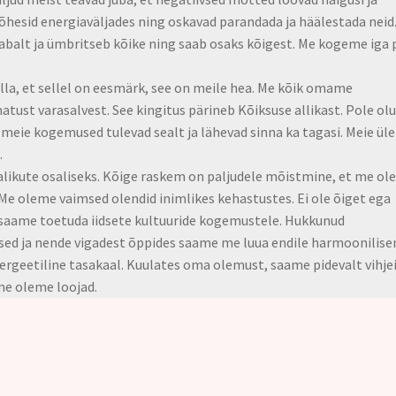
õhesid energiaväljades ning oskavad parandada ja häälestada neid
abalt ja ümbritseb kõike ning saab osaks kõigest. Me kogeme iga 
 olla, et sellel on eesmärk, see on meile hea. Me kõik omame
st varasalvest. See kingitus pärineb Kõiksuse allikast. Pole olu
meie kogemused tulevad sealt ja lähevad sinna ka tagasi. Meie üle
.
ikute osaliseks. Kõige raskem on paljudele mõistmine, et me o
Me oleme vaimsed olendid inimlikes kehastustes. Ei ole õiget ega
s saame toetuda iidsete kultuuride kogemustele. Hukkunud
ised ja nende vigadest õppides saame me luua endile harmoonilis
rgeetiline tasakaal. Kuulates oma olemust, saame pidevalt vihjei
 me oleme loojad.