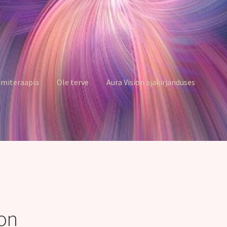
miteraapia
Ole terve
Aura Vision ajakirjanduses
oon