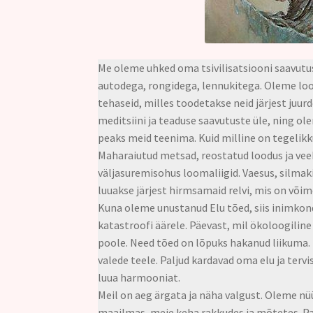
Me oleme uhked oma tsivilisatsiooni saavutus
autodega, rongidega, lennukitega. Oleme lo
tehaseid, milles toodetakse neid järjest juu
meditsiini ja teaduse saavutuste üle, ning ol
peaks meid teenima. Kuid milline on tegelikku
Maharaiutud metsad, reostatud loodus ja vee
väljasuremisohus loomaliigid. Vaesus, silmak
luuakse järjest hirmsamaid relvi, mis on või
Kuna oleme unustanud Elu tõed, siis inimkond,
katastroofi äärele. Päevast, mil ökoloogiline
poole. Need tõed on lõpuks hakanud liikuma. P
valede teele. Paljud kardavad oma elu ja terv
luua harmooniat.
Meil on aeg ärgata ja näha valgust. Oleme 
maailmas, meie keha rakkudes ja mõtetes. Pal