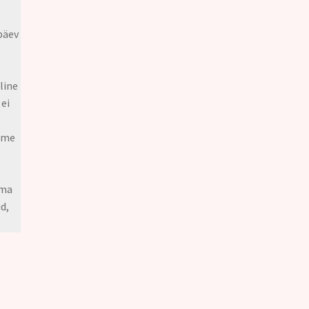
.
päev
line
 ei
leme
ema
d,