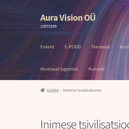
Aura Vision OÜ
Liigu
Liigu
navigeerimisele
sisu
10973399
juurde
Esileht
E-POOD
Teenused
Aroo
Huvitavat lugemist
Kontakt
Esileht
Inimese tsivilisatsioon
Inimese tsivilisatsi