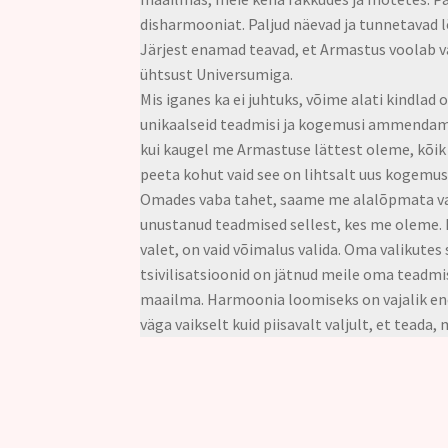
disharmooniat. Paljud näevad ja tunnetavad l
Järjest enamad teavad, et Armastus voolab v
ühtsust Universumiga.
Mis iganes ka ei juhtuks, võime alati kindlad
unikaalseid teadmisi ja kogemusi ammendamatu
kui kaugel me Armastuse lättest oleme, kõik 
peeta kohut vaid see on lihtsalt uus kogemus
Omades vaba tahet, saame me alalõpmata val
unustanud teadmised sellest, kes me oleme. 
valet, on vaid võimalus valida. Oma valikute
tsivilisatsioonid on jätnud meile oma teadm
maailma. Harmoonia loomiseks on vajalik ene
väga vaikselt kuid piisavalt valjult, et teada,