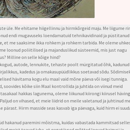
te üle. Me ehitame hiigellinnu ja hirmkõrgeid maju. Me liigume ri
onud endi mugavuseks loendamatuid tehnikavidinaid ja püstitanud
rde, et me saaksime ikka rohkem ja rohkem tarbida. Me oleme uhke
eme loonud poliitilised ja majanduslikud süsteemid, mis just nagu
s? Milline on selle kõige hind?
kogud, autode, lennukite, tehaste poolt mürgitatud õhk, kadunud 
irjalikkus, kadedus ja omakasupüüdlikkus soetavad sõdu. Sõdimise
melised hävitama kogu elu maal vaid mõne päeva või isegi tunniga.
 soovides kõike siin Maal kontrollida ja juhtida on viinud meid
 tasakaal hakkas lagunema, oleme liikunud kiirongi kiirusel hävin
aljud on vihased, et meie liidrid on meile valetanud ja juhtinud m
ise pärast. Hirm masside seas kasvab iga päevaga, kuid hirm ei suud
nüüd hakanud paremini mõistma, kuidas vabastada kammitsad selle
jud meist teavad juba, et negatiivsed mõtted loovad haigusi ja