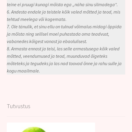
teine ei pruugi kunagi mõista ega „näha sinu silmadega“.
6. Andesta endale ja teistele kõik valed mõtted ja teod, mis
tehtud meelega või kogemata.
7. Ole tänulik, et sinu ellu on tulnud võimalus midagi õppida
ja mõista ning sellisel moel puhastada oma teadvust,
vabanedes kõigest vanast ja ebaolulisest.
8. Armasta ennast ja teisi, las selle armastusega kõik valed
mõtted, veendumused ja teod, muunduvad õigeteks
mõteteks ja tegudeks ja las nad toovad õnne ja rahu sulle ja
kogu maailmale.
Tutvustus