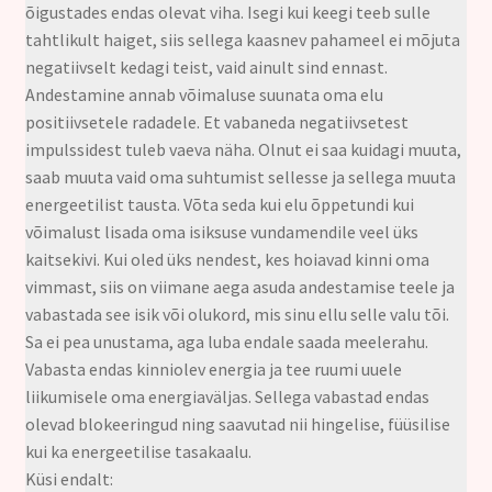
õigustades endas olevat viha. Isegi kui keegi teeb sulle
tahtlikult haiget, siis sellega kaasnev pahameel ei mõjuta
negatiivselt kedagi teist, vaid ainult sind ennast.
Andestamine annab võimaluse suunata oma elu
positiivsetele radadele. Et vabaneda negatiivsetest
impulssidest tuleb vaeva näha. Olnut ei saa kuidagi muuta,
saab muuta vaid oma suhtumist sellesse ja sellega muuta
energeetilist tausta. Võta seda kui elu õppetundi kui
võimalust lisada oma isiksuse vundamendile veel üks
kaitsekivi. Kui oled üks nendest, kes hoiavad kinni oma
vimmast, siis on viimane aega asuda andestamise teele ja
vabastada see isik või olukord, mis sinu ellu selle valu tõi.
Sa ei pea unustama, aga luba endale saada meelerahu.
Vabasta endas kinniolev energia ja tee ruumi uuele
liikumisele oma energiaväljas. Sellega vabastad endas
olevad blokeeringud ning saavutad nii hingelise, füüsilise
kui ka energeetilise tasakaalu.
Küsi endalt: