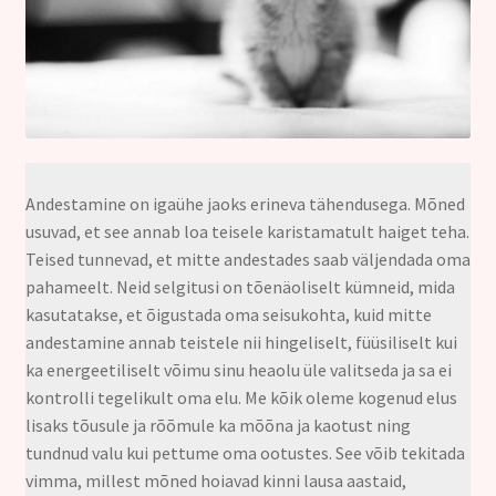
Kontakt
Andestamine on igaühe jaoks erineva tähendusega. Mõned
usuvad, et see annab loa teisele karistamatult haiget teha.
Teised tunnevad, et mitte andestades saab väljendada oma
pahameelt. Neid selgitusi on tõenäoliselt kümneid, mida
kasutatakse, et õigustada oma seisukohta, kuid mitte
andestamine annab teistele nii hingeliselt, füüsiliselt kui
ka energeetiliselt võimu sinu heaolu üle valitseda ja sa ei
kontrolli tegelikult oma elu. Me kõik oleme kogenud elus
lisaks tõusule ja rõõmule ka mõõna ja kaotust ning
tundnud valu kui pettume oma ootustes. See võib tekitada
vimma, millest mõned hoiavad kinni lausa aastaid,