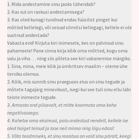
1. Mida andestamine sinu jaoks tähendab?
2. Kas sul on raskusi andestamisega?
3. Kas oled kunagi tundnud endas füüsilist pinget kui
mõtled kellelegi, või seisad silmitsi kellegagi, kellele ei ole
suutnud andestada?
Vabasta end! Kirjuta kiri inimesele, kes on pälvinud sinu
pahameele! Pane sinna kirja kõik oma mõtted, kogu oma
valu ja viha … ning siis põleta see kiri vabanemise märgiks.
1. Sina, mina, meie kõik ja ümbritsev maailm – oleme ühe
terviku olemus.
2. Kõik, mis sünnib sinu praeguses elus on sinu tegude ja
mõtete tagajärg minevikust, isegi kui see tuli sinu ellu läbi
teiste inimeste tegude.
3. Armasta end piisavalt, et mitte koormata oma keha
negatiivsusega.
4. Kahetse oma eksimusi, palu andestust nendelt, kellele ise
oled haiget teinud ja lase neil minna ning liigu edasi!
5. Võta teadmiseks, et sinu reaalsus on vaid sinu päralt, keegi