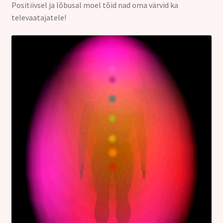
Positiivsel ja lõbusal moel tõid nad oma värvid ka
Kontakt
televaatajatele!