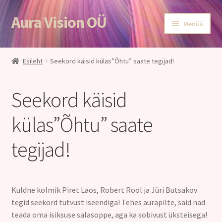
Aura Vision OÜ
Menüü
Esileht
Esileht
Seekord käisid külas”Õhtu” saate tegijad!
E-POOD
Seekord käisid
Teenused
külas”Õhtu” saate
Aroomiteraapia
tegijad!
Ole terve
Aura Vision ajakirjanduses
Kuldne kolmik Piret Laos, Robert Rool ja Jüri Butsakov
tegid seekord tutvust iseendiga! Tehes aurapilte, said nad
Huvitavat lugemist
teada oma isiksuse salasoppe, aga ka sobivust üksteisega!