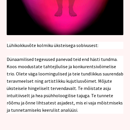
Lühikokkuvõte kolmiku üksteisega sobivusest:
Dünaamilised tegevused panevad teid end hästi tundma.
Koos moodustate tahtejõulise ja konkurentsivõimelise
trio. Olete väga loomingulised ja teie tundlikkus suurendab
teravmeelset ning artistlikku kujutlusvõimet. Mõjute
üksteisele hingeliselt tervendavalt. Te mõistate asju
intuitiivselt ja hea psühholoogilise tajuga. Te tunnete
rõõmu ja õnne lihtsatest asjadest, mis ei vaja mõistmiseks
ja tunnetamiseks keerulist analüüsi.