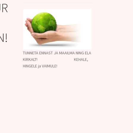
UR
N!
TUNNETA ENNAST JA MAAILMA NING ELA
KIRKALT! KEHALE,
HINGELE ja VAIMULE!
t