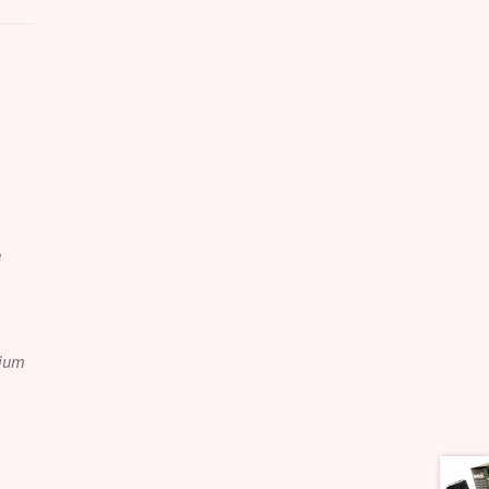
e
lium