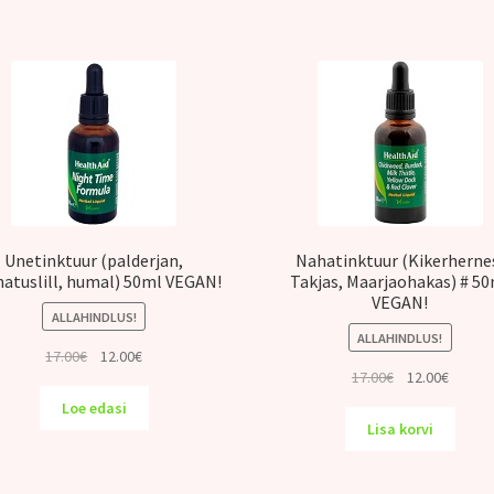
Unetinktuur (palderjan,
Nahatinktuur (Kikerherne
atuslill, humal) 50ml VEGAN!
Takjas, Maarjaohakas) # 5
VEGAN!
ALLAHINDLUS!
ALLAHINDLUS!
Algne
Praegune
17.00
€
12.00
€
Algne
Praeg
17.00
€
12.00
€
hind
hind
hind
hind
oli:
on:
Loe edasi
oli:
on:
17.00€.
12.00€.
Lisa korvi
17.00€.
12.00€.