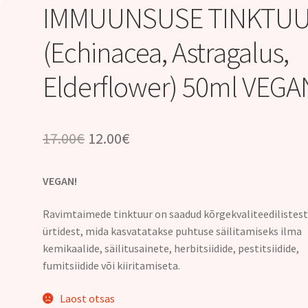
IMMUUNSUSE TINKTU
(Echinacea, Astragalus,
Elderflower) 50ml VEGA
Algne
Praegune
17.00
€
12.00
€
hind
hind
VEGAN!
oli:
on:
17.00€.
12.00€.
Ravimtaimede tinktuur on saadud kõrgekvaliteedilistes
ürtidest, mida kasvatatakse puhtuse säilitamiseks ilma
kemikaalide, säilitusainete, herbitsiidide, pestitsiidide,
fumitsiidide või kiiritamiseta.
Laost otsas