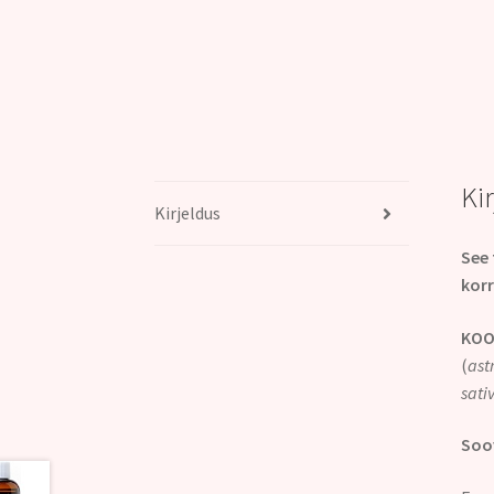
Ki
Kirjeldus
See 
korr
KOO
(
ast
sati
Soov