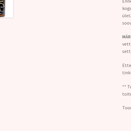
Enne
kogu
ület
soov
MÄR
vett
sett
Ette
tink
** T
toit
Tood