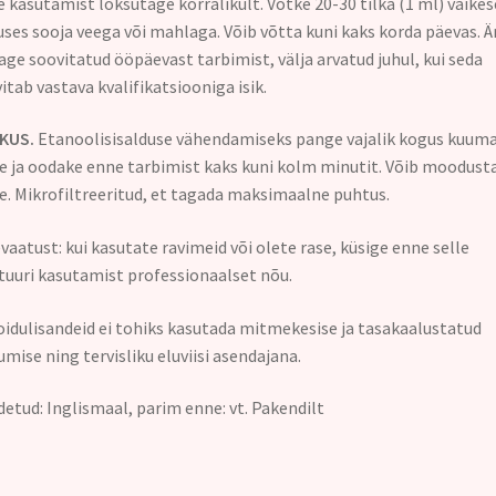
 kasutamist loksutage korralikult. Võtke 20-30 tilka (1 ml) väikes
ses sooja veega või mahlaga. Võib võtta kuni kaks korda päevas. Ä
age soovitatud ööpäevast tarbimist, välja arvatud juhul, kui seda
itab vastava kvalifikatsiooniga isik.
KUS.
Etanoolisisalduse vähendamiseks pange vajalik kogus kuum
e ja oodake enne tarbimist kaks kuni kolm minutit. Võib moodust
e. Mikrofiltreeritud, et tagada maksimaalne puhtus.
vaatust: kui kasutate ravimeid või olete rase, küsige enne selle
tuuri kasutamist professionaalset nõu.
oidulisandeid ei tohiks kasutada mitmekesise ja tasakaalustatud
umise ning tervisliku eluviisi asendajana.
etud: Inglismaal, parim enne: vt. Pakendilt