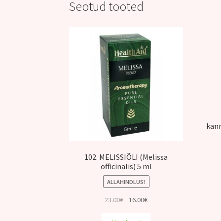
Seotud tooted
kann
102. MELISSIÕLI (Melissa
officinalis) 5 ml
ALLAHINDLUS!
Algne
Praegune
23.00
€
16.00
€
hind
hind
oli:
on: