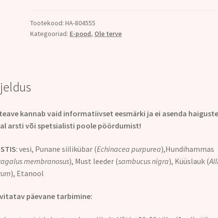
Tootekood:
HA-804555
Kategooriad:
E-pood
,
Ole terve
rjeldus
teave kannab vaid informatiivset eesmärki ja ei asenda haigust
al arsti või spetsialisti poole pöördumist!
STIS
: vesi, Punane siilikübar (
Echinacea purpurea
),Hundihammas
ragalus membranosus
), Must leeder (
sambucus nigra
), Küüslauk (
Al
vum
), Etanool
itatav päevane tarbimine: