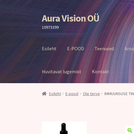
Aura Vision OÜ
Liigu
Liigu
navigeerimisele
sisu
10973399
juurde
Esileht
E-POOD
Teenused
Aroo
Huvitavat lugemist
Kontakt
Esileht
E-pood
Ole terve
IMMUUNSUSE TINK