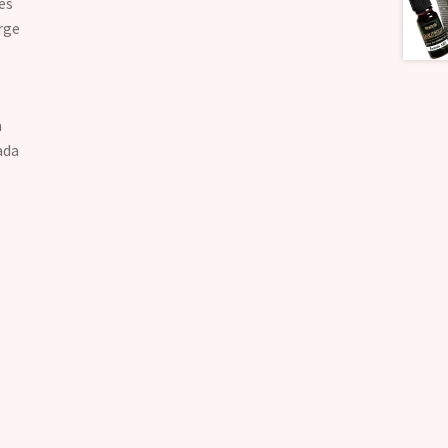
es
rge
a
ada