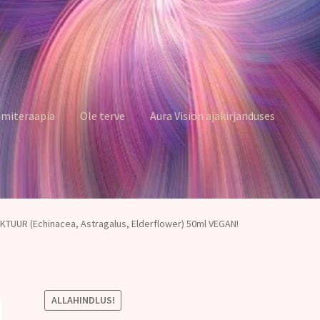
miteraapia
Ole terve
Aura Vision ajakirjanduses
TUUR (Echinacea, Astragalus, Elderflower) 50ml VEGAN!
ALLAHINDLUS!