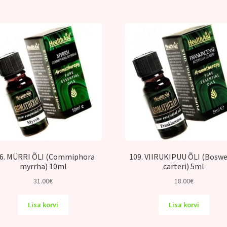
6. MÜRRI ÕLI (Commiphora
109. VIIRUKIPUU ÕLI (Boswe
myrrha) 10ml
carteri) 5ml
31.00
€
18.00
€
Lisa korvi
Lisa korvi