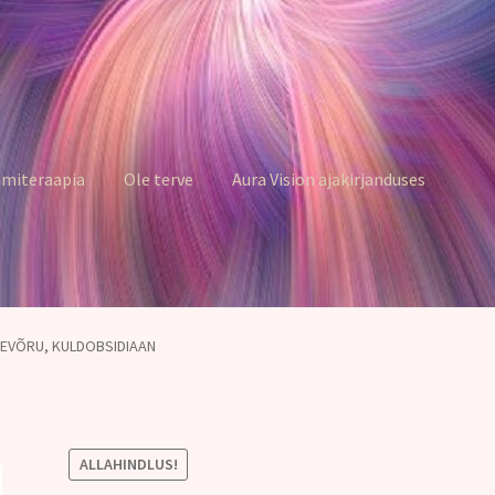
miteraapia
Ole terve
Aura Vision ajakirjanduses
EVÕRU, KULDOBSIDIAAN
ALLAHINDLUS!