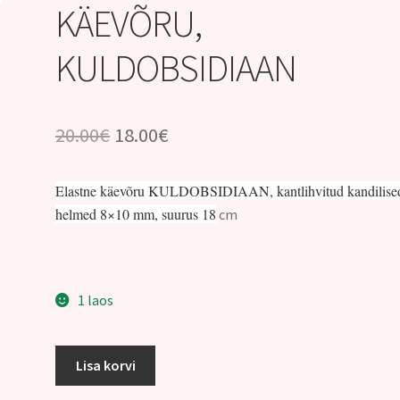
KÄEVÕRU,
KULDOBSIDIAAN
Algne
Praegune
20.00
€
18.00
€
hind
hind
Elastne käevõru KULDOBSIDIAAN, kantlihvitud kandilise
oli:
on:
helmed 8×10 mm, suurus 18
cm
20.00€.
18.00€.
1 laos
KÄEVÕRU,
Lisa korvi
KULDOBSIDIAAN