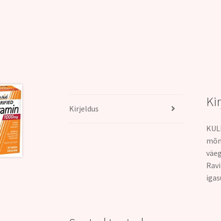
Ki
Kirjeldus
KULD
mõni
väeg
Ravi
igas