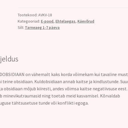
kogus
Tootekood:
AVKV-18
Kategooriad:
E-pood
,
Ehtelaegas
,
Käevõrud
Silt:
Tarneaeg 1-7 päeva
rjeldus
OBSIDIAAN on vähemalt kaks korda võimekam kui tavaline must
 teine obsidiaan. Kuldobsidiaan annab kaitse ja kindlustunde. Suu
a obsidiaan mõjub kiiresti, andes võimsa kaitse negatiivsuse eest.
b minevikutraumasid ning toetab meid kasvamisel. Kõrvaldab
uguse tähtsusetuse tunde või konflikti egoga.