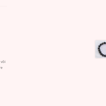
 või
re