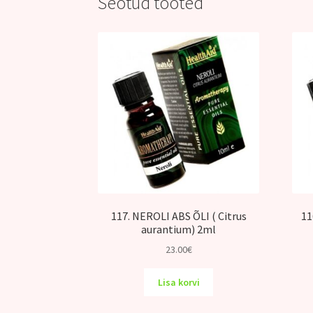
Seotud tooted
117. NEROLI ABS ÕLI ( Citrus
11
aurantium) 2ml
23.00
€
Lisa korvi