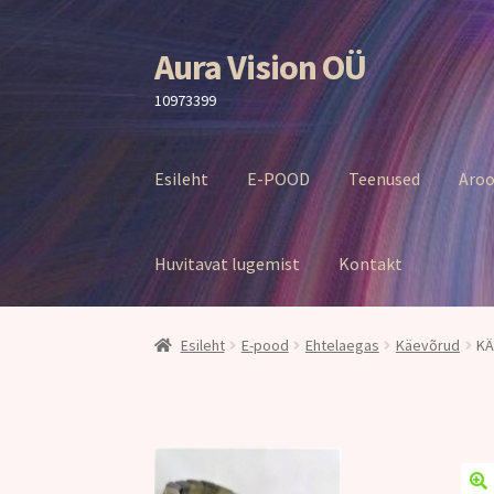
Aura Vision OÜ
Liigu
Liigu
navigeerimisele
sisu
10973399
juurde
Esileht
E-POOD
Teenused
Aroo
Huvitavat lugemist
Kontakt
Esileht
E-pood
Ehtelaegas
Käevõrud
KÄ