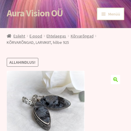
Aura Vision OÜ
Liigu
Liigu
Menüü
navigeerimisele
sisu
juurde
Esileht
Esileht
E-pood
Ehtelaegas
Kõrvarõngad
KÕRVARÕNGAD, LARVIKIIT, hõbe 925
E-POOD
Teenused
ALLAHINDLUS!
Aroomiteraapia
Ole terve
Aura Vision ajakirjanduses
Huvitavat lugemist