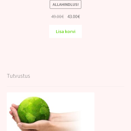
ALLAHINDLUS!
Algne
Praegune
49.00
€
43.00
€
hind
hind
oli:
on:
Lisa korvi
49.00€.
43.00€.
Tutvustus