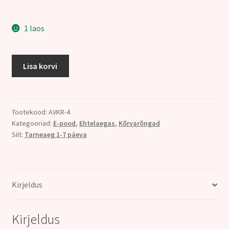
33.00€.
30.00€.
1 laos
KÕRVARÕNGAD,
Lisa korvi
LARVIKIIT,
hõbe
925
kogus
Tootekood:
AVKR-4
Kategooriad:
E-pood
,
Ehtelaegas
,
Kõrvarõngad
Silt:
Tarneaeg 1-7 päeva
Kirjeldus
Kirjeldus