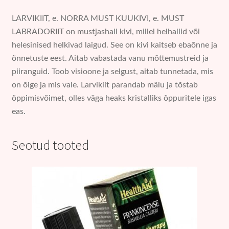
LARVIKIIT, e. NORRA MUST KUUKIVI, e. MUST
LABRADORIIT on mustjashall kivi, millel helhallid või
helesinised helkivad laigud. See on kivi kaitseb ebaõnne ja
õnnetuste eest. Aitab vabastada vanu mõttemustreid ja
piiranguid. Toob visioone ja selgust, aitab tunnetada, mis
on õige ja mis vale.
Larvikiit parandab mälu ja tõstab
õppimisvõimet, olles väga heaks kristalliks õppuritele igas
eas.
Seotud tooted