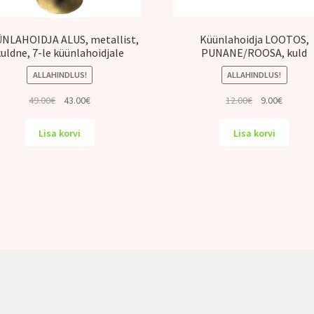
NLAHOIDJA ALUS, metallist,
Küünlahoidja LOOTOS,
kuldne, 7-le küünlahoidjale
PUNANE/ROOSA, kuld
ALLAHINDLUS!
ALLAHINDLUS!
Algne
Praegune
Algne
Praegu
49.00
€
43.00
€
12.00
€
9.00
€
hind
hind
hind
hind
oli:
on:
oli:
on:
Lisa korvi
Lisa korvi
49.00€.
43.00€.
12.00€.
9.00€.