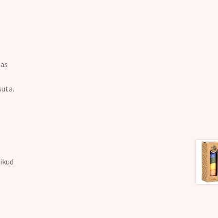
sas
suta.
ikud