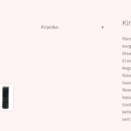
Ki
Kirjeldus
Palm
korg
Stea
Ei s
Aega
Küün
luua
Need
kasu
toot
kell
sert