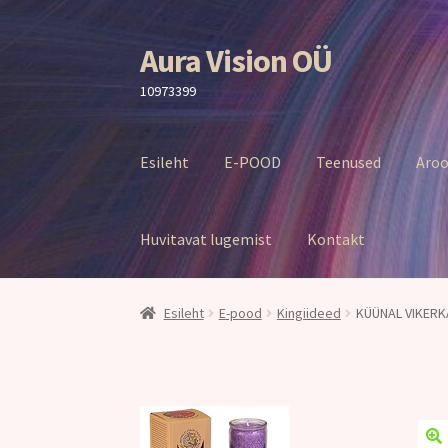
Aura Vision OÜ
Liigu
Liigu
navigeerimisele
sisu
10973399
juurde
Esileht
E-POOD
Teenused
Aroo
Huvitavat lugemist
Kontakt
Esileht
E-pood
Kingiideed
KÜÜNAL VIKERK