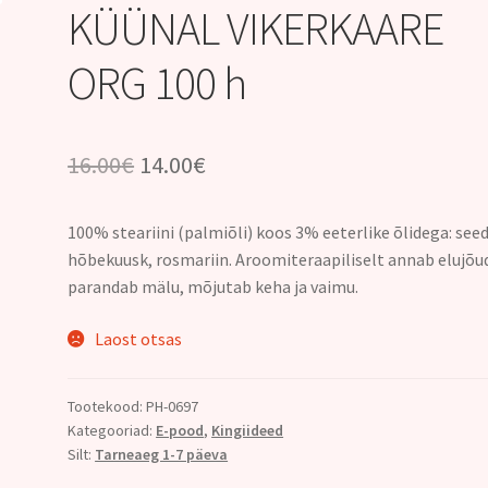
KÜÜNAL VIKERKAARE
ORG 100 h
Algne
Praegune
16.00
€
14.00
€
hind
hind
100% steariini (palmiõli) koos 3% eeterlike õlidega: seed
oli:
on:
hõbekuusk, rosmariin. Aroomiteraapiliselt annab elujõu
16.00€.
14.00€.
parandab mälu, mõjutab keha ja vaimu.
Laost otsas
Tootekood:
PH-0697
Kategooriad:
E-pood
,
Kingiideed
Silt:
Tarneaeg 1-7 päeva