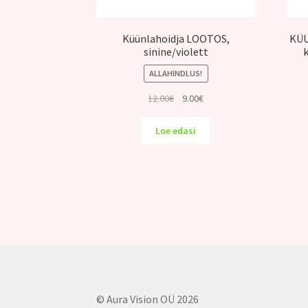
Küünlahoidja LOOTOS,
KÜÜ
sinine/violett
ALLAHINDLUS!
Algne
Praegune
12.00
€
9.00
€
hind
hind
oli:
on:
Loe edasi
12.00€.
9.00€.
© Aura Vision OÜ 2026