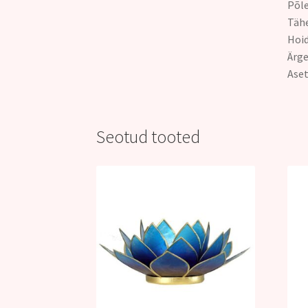
Põle
Täh
Hoid
Ärge
Aset
Seotud tooted