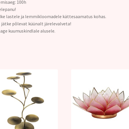
misaeg: 100h
elepanu!
ke lastele ja lemmikloomadele kättesaamatus kohas.
 jätke põlevat küünalt järelevalveta!
age kuumuskindlale alusele.