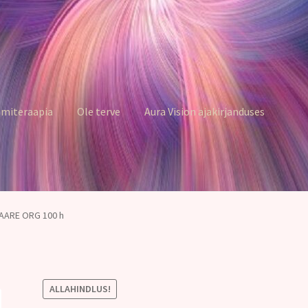
miteraapia
Ole terve
Aura Vision ajakirjanduses
AARE ORG 100 h
ALLAHINDLUS!