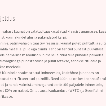
rjeldus
ivahast küünal on valatud taaskasutatud klaasist anumasse, kaa
ist kuumakindel alus ja pakendatud karpi.
riin e. palmivaha on taastuv ressurss, küünal põleb puhtalt ja suit
isalda metalle, pliid ega tsinki. Taht on tehtud puhtast puuvillast.
de hämarusest saadik on inimene läitnud tule pühades paikades.
lavalgusega puhastatakse ja pühitsetakse, tehakse rituaale ja
kse meeleolu.
 küünlad on valmistatud Indoneesias, käsitööna ja nendes on
tatud sertifitseeritud palmiõli. Need küünlad on keskkonnasõbral
ed ja nende valmistamine garanteerib töö paljudele inimestele,
est 80% on naised. Omab ausa kaubanduse (WFTO) ja GeenPalmi
ifikaate.