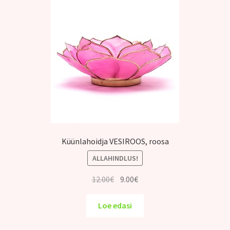
Küünlahoidja VESIROOS, roosa
ALLAHINDLUS!
Algne
Praegune
12.00
€
9.00
€
hind
hind
oli:
on:
Loe edasi
12.00€.
9.00€.