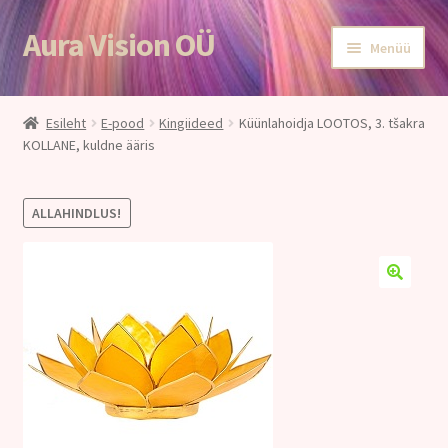
Aura Vision OÜ
Liigu
Liigu
Menüü
navigeerimisele
sisu
juurde
Esileht
Esileht
E-pood
Kingiideed
Küünlahoidja LOOTOS, 3. tšakra
KOLLANE, kuldne ääris
E-POOD
Teenused
ALLAHINDLUS!
Aroomiteraapia
Ole terve
Aura Vision ajakirjanduses
Huvitavat lugemist