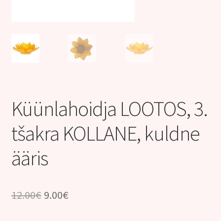
Kontakt
Küünlahoidja LOOTOS, 3.
tšakra KOLLANE, kuldne
ääris
Algne
Praegune
12.00
€
9.00
€
hind
hind