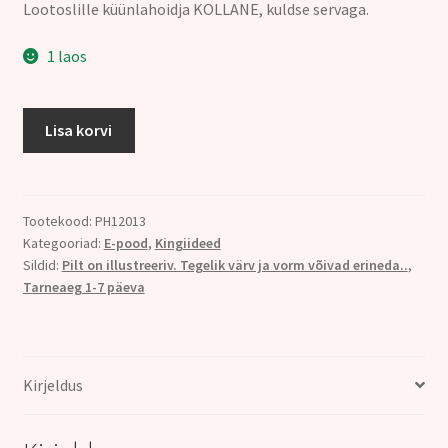
Lootoslille küünlahoidja KOLLANE, kuldse servaga.
oli:
on:
12.00€.
9.00€.
1 laos
Küünlahoidja
Lisa korvi
LOOTOS,
3.
tšakra
KOLLANE,
Tootekood:
PH12013
Kategooriad:
E-pood
,
Kingiideed
kuldne
Sildid:
Pilt on illustreeriv. Tegelik värv ja vorm võivad erineda..
,
ääris
Tarneaeg 1-7 päeva
kogus
Kirjeldus