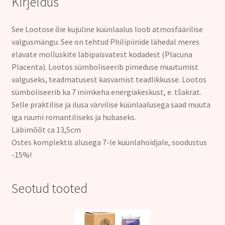
Kirjeldus
See Lootose õie kujuline küünlaalus
loob atmosfäärilise
valgusmängu.
See on tehtud Philipiinide lähedal meres
elavate molluskite läbipaisvatest kodadest (Placuna
Placenta).
Lootos sümboliseerib pimeduse muutumist
valguseks, teadmatusest kasvamist teadlikkusse. Lootos
sümboliseerib ka 7 inimkeha energiakeskust, e. tšakrat.
Selle praktilise ja ilusa värvilise küünlaalusega saad muuta
iga ruumi romantiliseks ja hubaseks.
Läbimõõt ca 13,5cm
Ostes komplektis alusega 7-le küünlahoidjale, soodustus
-15%
!
Seotud tooted