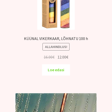
KÜÜNAL VIKERKAAR, LÕHNATU 100 h
ALLAHINDLUS!
Algne
Praegune
16.00
€
12.00
€
hind
hind
oli:
on:
Loe edasi
16.00€.
12.00€.