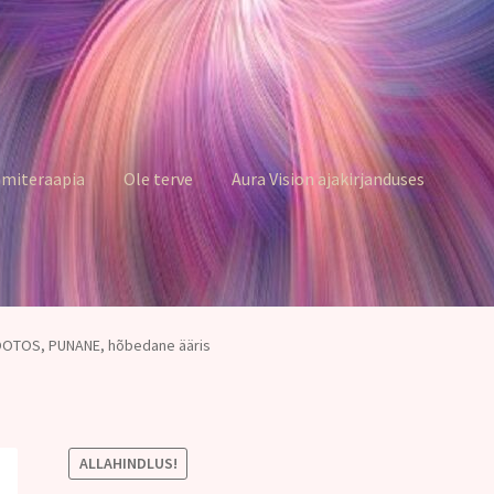
miteraapia
Ole terve
Aura Vision ajakirjanduses
LOOTOS, PUNANE, hõbedane ääris
ALLAHINDLUS!