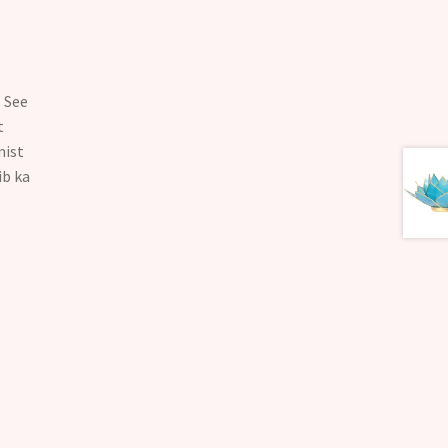
.
See
t
mist
ib ka