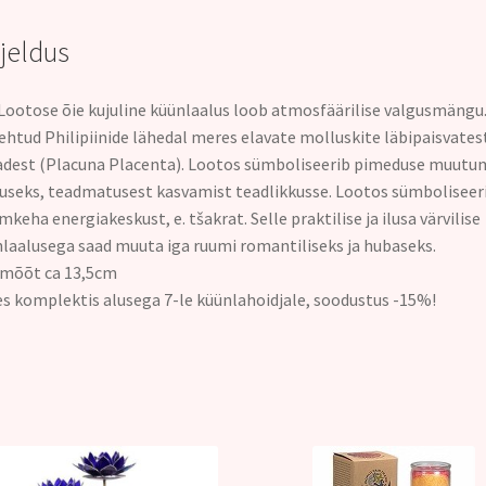
rjeldus
Lootose õie kujuline küünlaalus
loob atmosfäärilise valgusmängu
ehtud Philipiinide lähedal meres elavate molluskite läbipaisvates
dest (Placuna Placenta).
Lootos sümboliseerib pimeduse muutu
useks, teadmatusest kasvamist teadlikkusse. Lootos sümboliseer
imkeha energiakeskust, e. tšakrat.
Selle praktilise ja ilusa värvilise
laalusega saad muuta iga ruumi romantiliseks ja hubaseks.
imõõt ca 13,5cm
s komplektis alusega 7-le küünlahoidjale, soodustus -15%
!