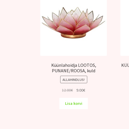
Küünlahoidja LOOTOS,
KÜÜ
PUNANE/ROOSA, kuld
ALLAHINDLUS!
Algne
Praegune
12.00
€
9.00
€
hind
hind
oli:
on:
Lisa korvi
12.00€.
9.00€.