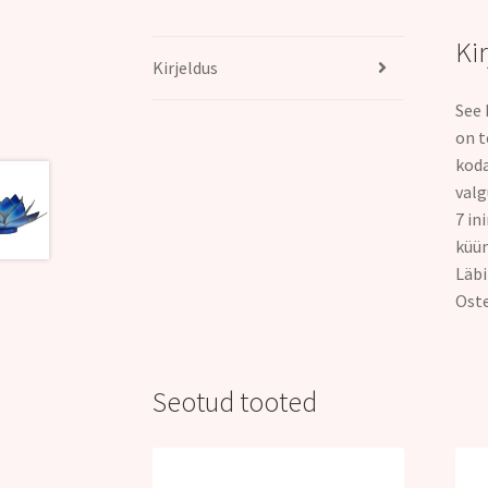
Ki
Kirjeldus
See 
on t
koda
valg
7 in
küün
Läb
Oste
Seotud tooted