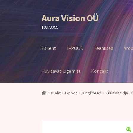
Aura Vision OÜ
Liigu
Liigu
navigeerimisele
sisu
10973399
juurde
Esileht
E-POOD
Teenused
Aroo
Huvitavat lugemist
Kontakt
Esileht
E-pood
Kingiideed
Küünlahoidja 