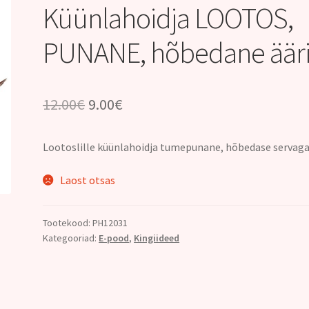
Küünlahoidja LOOTOS,
PUNANE, hõbedane ääri
Algne
Praegune
12.00
€
9.00
€
hind
hind
Lootoslille küünlahoidja tumepunane, hõbedase servaga
oli:
on:
12.00€.
9.00€.
Laost otsas
Tootekood:
PH12031
Kategooriad:
E-pood
,
Kingiideed