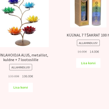
KÜÜNAL 7 TŠAKRAT 100 
ALLAHINDLUS!
Algne
Praeg
16.00
€
14.00
€
NLAHOIDJA ALUS, metallist,
hind
hind
kuldne + 7 lootoslille
oli:
on:
Lisa korvi
16.00€.
14.00€.
ALLAHINDLUS!
Algne
Praegune
133.00
€
106.00
€
hind
hind
oli:
on:
Lisa korvi
133.00€.
106.00€.