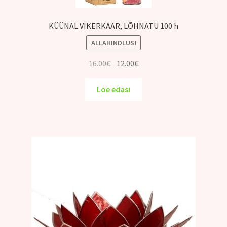
KÜÜNAL VIKERKAAR, LÕHNATU 100 h
ALLAHINDLUS!
Algne
Praegune
16.00
€
12.00
€
hind
hind
oli:
on:
Loe edasi
16.00€.
12.00€.