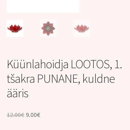
Kontakt
Küünlahoidja LOOTOS, 1.
tšakra PUNANE, kuldne
ääris
Algne
Praegune
12.00
€
9.00
€
hind
hind