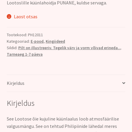
Lootoslille küünlahoidja PUNANE, kuldse servaga.
oli:
on:
12.00€.
9.00€.
Laost otsas
Tootekood:
PH12011
Kategooriad:
E-pood
,
Kingiideed
Sildid:
Pilt on illustreeriv. Tegelik värv ja vorm võivad erineda..
,
Tarneaeg 1-7 päeva
Kirjeldus
Kirjeldus
See Lootose õie kujuline küünlaalus
loob atmosfäärilise
valgusmängu.
See on tehtud Philipiinide lähedal meres