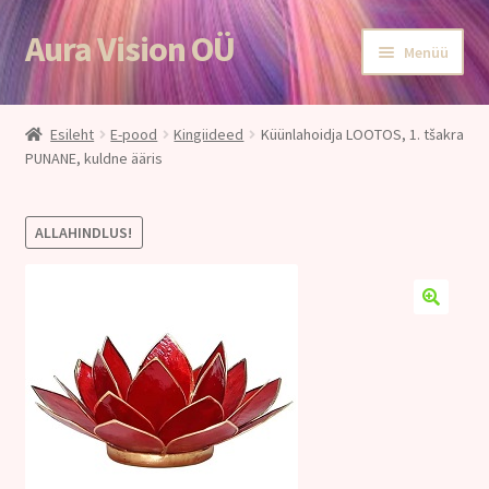
Aura Vision OÜ
Liigu
Liigu
Menüü
navigeerimisele
sisu
juurde
Esileht
Esileht
E-pood
Kingiideed
Küünlahoidja LOOTOS, 1. tšakra
PUNANE, kuldne ääris
E-POOD
Teenused
ALLAHINDLUS!
Aroomiteraapia
Ole terve
Aura Vision ajakirjanduses
Huvitavat lugemist