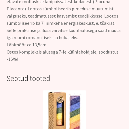
elavate molluskite läbipaisvatest kodadest (Placuna
Placenta).
Lootos sümboliseerib pimeduse muutumist
valguseks, teadmatusest kasvamist teadlikkusse. Lootos
sümboliseerib ka 7 inimkeha energiakeskust, e. tšakrat.
Selle praktilise ja ilusa värvilise küünlaalusega saad muuta
iga ruumi romantiliseks ja hubaseks.
Läbimõõt ca 13,5cm
Ostes komplektis alusega 7-le küünlahoidjale, soodustus
-15%
!
Seotud tooted