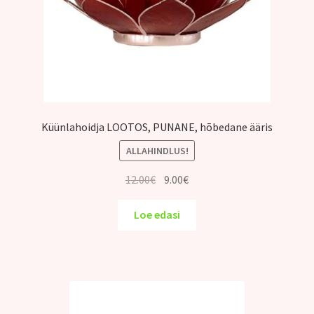
Küünlahoidja LOOTOS, PUNANE, hõbedane ääris
ALLAHINDLUS!
Algne
Praegune
12.00
€
9.00
€
hind
hind
oli:
on:
Loe edasi
12.00€.
9.00€.