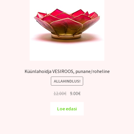
Küünlahoidja VESIROOS, punane/roheline
ALLAHINDLUS!
Algne
Praegune
12.00
€
9.00
€
hind
hind
oli:
on:
Loe edasi
12.00€.
9.00€.