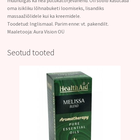
muuhulgas ka hea putukatõrjevahend. Õli sobib kasutada
oma isikliku lõhnabuketi loomiseks, lisandiks
massaažiõlidele kui ka kreemidele.
Toodetud: Inglismaal. Parim enne: vt. pakendilt.
Maaletooja: Aura Vision OÜ
Seotud tooted