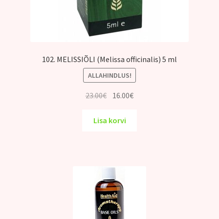
102. MELISSIÕLI (Melissa officinalis) 5 ml
ALLAHINDLUS!
Algne
Praegune
23.00
€
16.00
€
hind
hind
oli:
on:
Lisa korvi
23.00€.
16.00€.