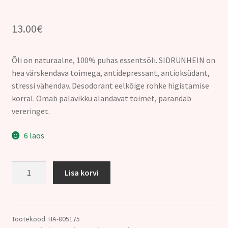
13.00
€
Õli on naturaalne, 100% puhas essentsõli. SIDRUNHEIN on
hea värskendava toimega, antidepressant, antioksüdant,
stressi vähendav. Desodorant eelkõige rohke higistamise
korral. Omab palavikku alandavat toimet, parandab
vereringet.
6 laos
115.
Lisa korvi
SIDRUNHEINA
ÕLI
(Cymbopogon
citratus)
Tootekood:
HA-805175