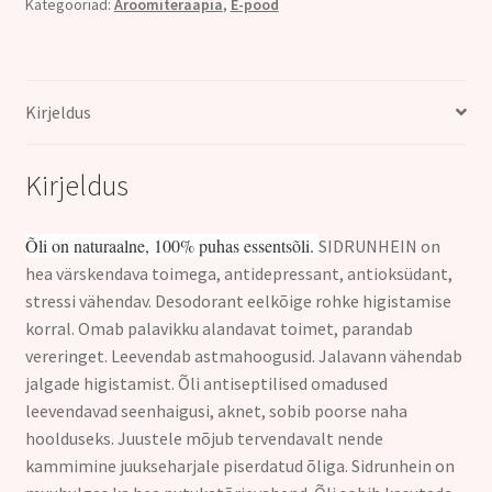
Kategooriad:
Aroomiteraapia
,
E-pood
10ml
kogus
Kirjeldus
Kirjeldus
Õli on naturaalne, 100% puhas essentsõli.
SIDRUNHEIN on
hea värskendava toimega, antidepressant, antioksüdant,
stressi vähendav. Desodorant eelkõige rohke higistamise
korral. Omab palavikku alandavat toimet, parandab
vereringet. Leevendab astmahoogusid. Jalavann vähendab
jalgade higistamist. Õli antiseptilised omadused
leevendavad seenhaigusi, aknet, sobib poorse naha
hoolduseks. Juustele mõjub tervendavalt nende
kammimine juukseharjale piserdatud õliga. Sidrunhein on