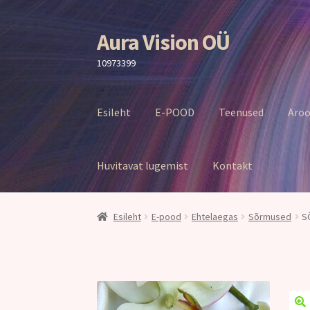
Aura Vision OÜ
Liigu
Liigu
navigeerimisele
sisu
10973399
juurde
Esileht
E-POOD
Teenused
Aroo
Huvitavat lugemist
Kontakt
Esileht
E-pood
Ehtelaegas
Sõrmused
S