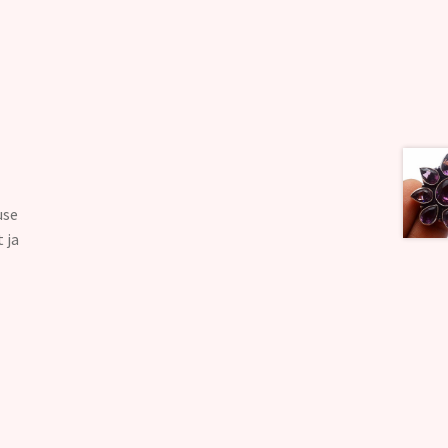
use
 ja