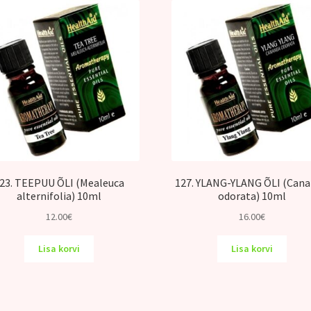
23. TEEPUU ÕLI (Mealeuca
127. YLANG-YLANG ÕLI (Can
alternifolia) 10ml
odorata) 10ml
12.00
€
16.00
€
Lisa korvi
Lisa korvi