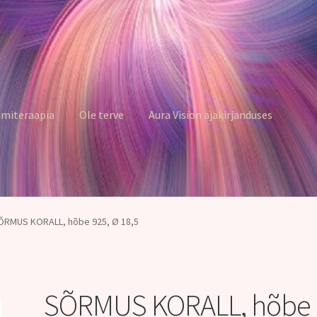
miteraapia
Ole terve
Aura Vision ajakirjanduses
ÕRMUS KORALL, hõbe 925, Ø 18,5
SÕRMUS KORALL, hõbe