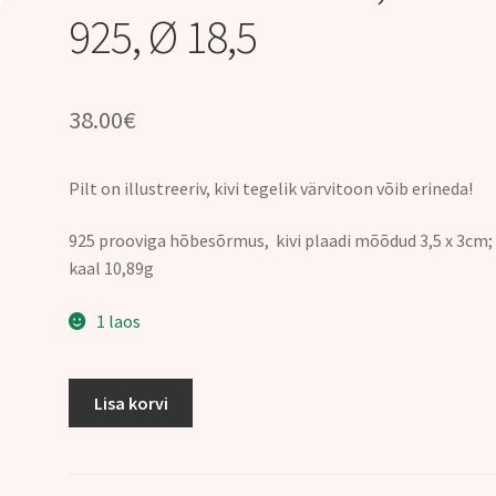
925, Ø 18,5
38.00
€
Pilt on illustreeriv, kivi tegelik värvitoon võib erineda!
925 prooviga hõbesõrmus, kivi plaadi mõõdud 3,5 x 3cm
kaal 10,89g
1 laos
SÕRMUS
Lisa korvi
KORALL,
hõbe
925,