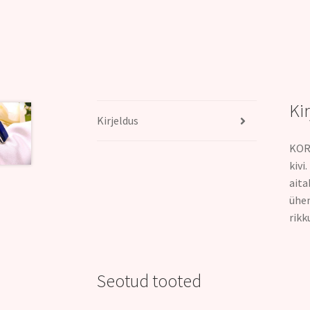
Ki
Kirjeldus
KORA
kivi
aita
ühen
rikk
Seotud tooted