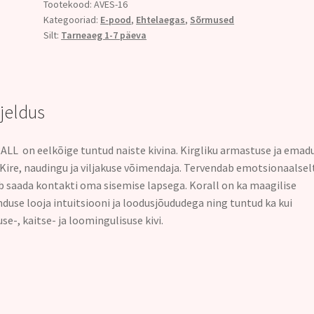
Ø
Tootekood:
AVES-16
Kategooriad:
E-pood
,
Ehtelaegas
,
Sõrmused
18,5
Silt:
Tarneaeg 1-7 päeva
kogus
rjeldus
LL on eelkõige tuntud naiste kivina. Kirgliku armastuse ja emad
. Kire, naudingu ja viljakuse võimendaja. Tervendab emotsionaalselt
b saada kontakti oma sisemise lapsega. Korall on ka maagilise
duse looja intuitsiooni ja loodusjõududega ning tuntud ka kui
use-, kaitse- ja loomingulisuse kivi.