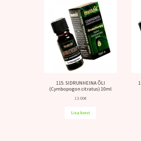
115. SIDRUNHEINA ÕLI
1
(Cymbopogon citratus) 10ml
13.00
€
Lisa korvi