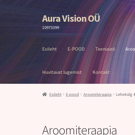
Aura Vision OÜ
Liigu
Liigu
navigeerimisele
sisu
10973399
juurde
Esileht
E-POOD
Teenused
Aroo
Huvitavat lugemist
Kontakt
Esileht
E-pood
Aroomiteraapia
Lehekülg 
Aroomiteraapia