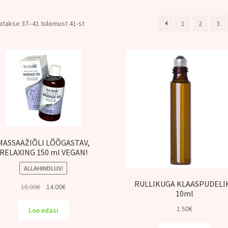
atakse 37–41 tulemust 41-st
1
2
3
MASSAAŽIÕLI LÕÕGASTAV,
RELAXING 150 ml VEGAN!
ALLAHINDLUS!
RULLIKUGA KLAASPUDELI
Algne
Praegune
18.00
€
14.00
€
10ml
hind
hind
oli:
on:
1.50
€
Loe edasi
18.00€.
14.00€.