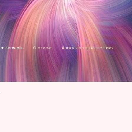
miteraapia
Ole terve
Aura Vision ajakirjanduses
4