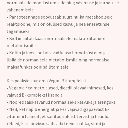
normaalsele moodustumisele ning väsimuse ja kurnatuse
vähenemisele
• Pantoteenhape soodustab suurt hulka metaboolseid
reaktsioone, mis on olulised kasvu ja hea enesetunde
tagamiseks
• Biotiin aitab kaasa normaalsele makrotoitainete
metabolismile
• Koliin ja inositool aitavad kaasa homotsüsteiini ja
lipiidide normaalsele metabolismile ning normaalse
maksafunktsiooni säilitamisele
Kes peaksid kautama Vegan B kompleksi:
• Veganid / taimetoitlased, dieedil olevad inimesed, kes
vajavad B-kompleksi lisandit.
• Noored täiskasvanud normaalseks kasvuks ja arenguks.
• Neil, kel napib energiat ja kes vajavad igapäevast B-
vitamiini lisandit, et säilitada üldist tervist ja heaolu.
• Need, kes soovivad säilitada tervet nahka, silmi ja