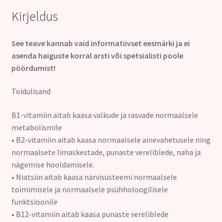
Kirjeldus
See teave kannab vaid informatiivset eesmärki ja ei
asenda haiguste korral arsti või spetsialisti poole
pöördumist!
Toidulisand
B1-vitamiin aitab kaasa valkude ja rasvade normaalsele
metabolismile
• B2-vitamiin aitab kaasa normaalsele ainevahetusele ning
normaalsete limaskestade, punaste vereliblede, naha ja
nägemise hooldamisele.
• Niatsiin aitab kaasa närvisüsteemi normaalsele
toimimisele ja normaalsele psühholoogilisele
funktsioonile
• B12-vitamiin aitab kaasa punaste vereliblede