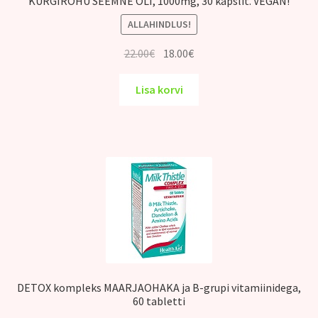
KURGIROHU SEEMNE ÕLI, 1000mg, 30 kapslit. VEGAN!
ALLAHINDLUS!
Algne
Praegune
22.00
€
18.00
€
hind
hind
oli:
on:
Lisa korvi
22.00€.
18.00€.
DETOX kompleks MAARJAOHAKA ja B-grupi vitamiinidega,
60 tabletti