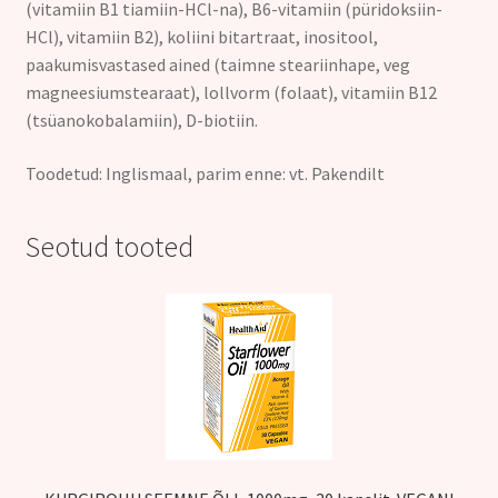
(vitamiin B1 tiamiin-HCl-na), B6-vitamiin (püridoksiin-
HCl), vitamiin B2), koliini bitartraat, inositool,
paakumisvastased ained (taimne steariinhape, veg
magneesiumstearaat), lollvorm (folaat), vitamiin B12
(tsüanokobalamiin), D-biotiin.
Toodetud: Inglismaal, parim enne: vt. Pakendilt
Seotud tooted