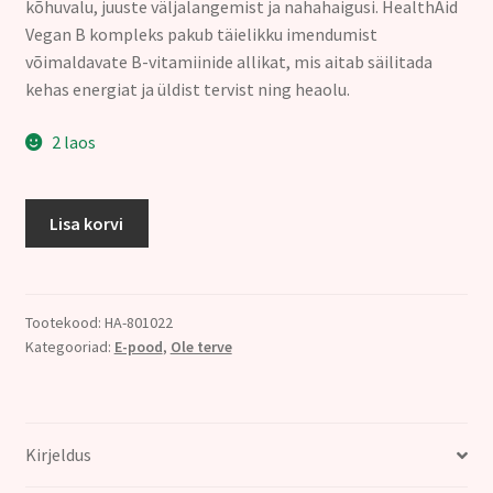
kõhuvalu, juuste väljalangemist ja nahahaigusi. HealthAid
Vegan B kompleks pakub täielikku imendumist
võimaldavate B-vitamiinide allikat, mis aitab säilitada
kehas energiat ja üldist tervist ning heaolu.
2 laos
B
Lisa korvi
Kompleks
**
*
60
Tootekood:
HA-801022
Kategooriad:
E-pood
,
Ole terve
tabletti.
VEGAN!
kogus
Kirjeldus