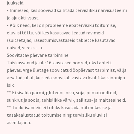
juukseid.
• Inimesed, kes soovivad säilitada tervislikku närvisüsteemi
ja aju aktiivsust.
• Kõik need, kel on probleeme ebatervisiku toitumise,
eluviisi tõttu, või kes kasutavad teatud ravimeid
(suitsetajad, rasestumisvastaseid tablette kasutavad
naised, stress …).
Soovitatav päevane tarbimine:
Täiskasvanud ja üle 16-aastased noored, üks tablett
päevas. Ärge ületage soovitatud ööpäevast tarbimist, välja
arvatud juhul, kui seda soovitab vastava kvalifikatsiooniga
isik.
** Ei sisalda pärmi, gluteeni, nisu, soja, piimatoodteid,
suhkrut ja soola, tehislikke värvi-, säilitus- ja maitseaineid.
** Toidulisandeid ei tohiks kasutada mitmekesise ja
tasakaalustatud toitumise ning tervisliku eluviisi
asendajana.