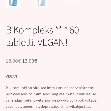
Kontakt
B Kompleks ** * 60
tabletti. VEGAN!
Algne
Praegune
18.00
€
13.00
€
hind
hind
VEGAN
oli:
on:
18.00€.
13.00€.
B-vitamiinid on olulised immuunsuse, närvisüsteemi
normaalseks toimimiseks ning väsimuse ja kurnatuse
vähendamiseks. B-vitamiinide puudus võib põhjustada
väsimust, aneemiat, depressiooni, närvikahjustusi,