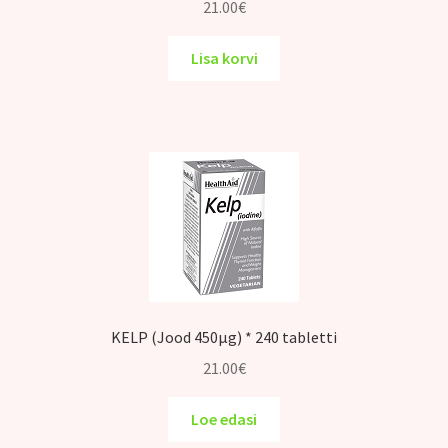
21.00
€
Lisa korvi
KELP (Jood 450μg) * 240 tabletti
21.00
€
Loe edasi