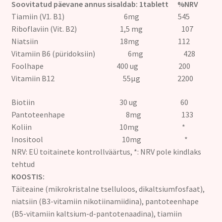
Soovitatud päevane annus sisaldab: 1tablett %NRV
Tiamiin (V1. B1) 6mg 545
Riboflaviin (Vit. B2) 1,5 mg 107
Niatsiin 18mg 112
Vitamiin B6 (püridoksiin) 6mg 428
Foolhape 400 ug 200
Vitamiin B12 55µg 2200
Biotiin 30 ug 60
Pantoteenhape 8mg 133
Koliin 10mg *
Inositool 10mg *
NRV: EÜ toitainete kontrollväärtus, *: NRV pole kindlaks
tehtud
KOOSTIS:
Täiteaine (mikrokristalne tselluloos, dikaltsiumfosfaat),
niatsiin (B3-vitamiin nikotiinamiidina), pantoteenhape
(B5-vitamiin kaltsium-d-pantotenaadina), tiamiin