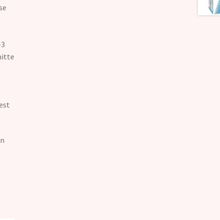
se
-3
mitte
est
on