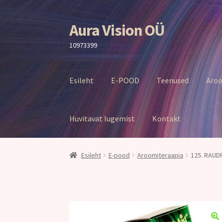
Aura Vision OÜ
Liigu
Liigu
navigeerimisele
sisu
10973399
juurde
Esileht
E-POOD
Teenused
Aroo
Huvitavat lugemist
Kontakt
Esileht
E-pood
Aroomiteraapia
125. RAUDR