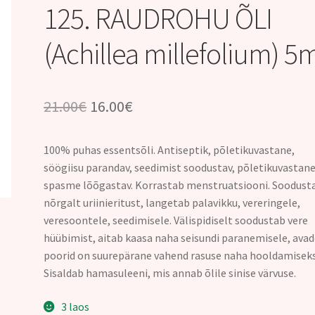
125. RAUDROHU ÕLI
(Achillea millefolium) 5
Algne
Praegune
21.00
€
16.00
€
hind
hind
100% puhas essentsõli. Antiseptik, põletikuvastane,
oli:
on:
söögiisu parandav, seedimist soodustav, põletikuvastane
21.00€.
16.00€.
spasme lõõgastav. Korrastab menstruatsiooni. Soodust
nõrgalt uriinieritust, langetab palavikku, vereringele,
veresoontele, seedimisele. Välispidiselt soodustab vere
hüübimist, aitab kaasa naha seisundi paranemisele, ava
poorid on suurepärane vahend rasuse naha hooldamisek
Sisaldab hamasuleeni, mis annab õlile sinise värvuse.
3 laos