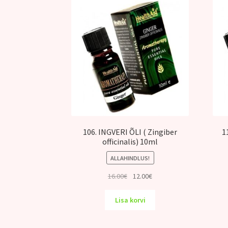
106. INGVERI ÕLI ( Zingiber
1
officinalis) 10ml
ALLAHINDLUS!
Algne
Praegune
16.00
€
12.00
€
hind
hind
oli:
on:
Lisa korvi
16.00€.
12.00€.