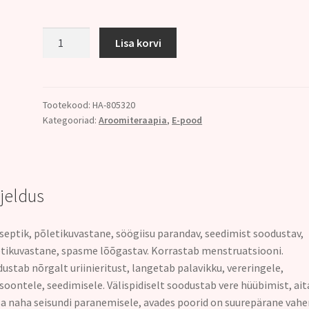
125.
Lisa korvi
RAUDROHU
ÕLI
(Achillea
millefolium)
Tootekood:
HA-805320
Kategooriad:
Aroomiteraapia
,
E-pood
5ml
kogus
rjeldus
septik, põletikuvastane, söögiisu parandav, seedimist soodustav,
tikuvastane, spasme lõõgastav. Korrastab menstruatsiooni.
ustab nõrgalt uriinieritust, langetab palavikku, vereringele,
soontele, seedimisele. Välispidiselt soodustab vere hüübimist, ait
a naha seisundi paranemisele, avades poorid on suurepärane vah