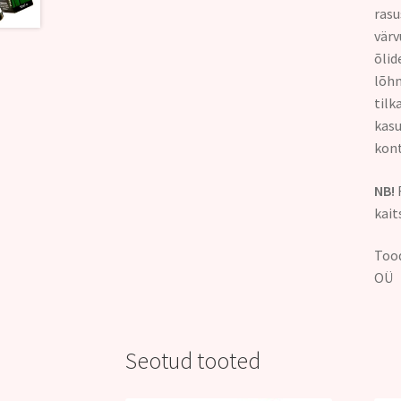
rasu
värv
õlid
lõhn
tilk
kasu
kont
NB!
R
kait
Tood
OÜ
Seotud tooted