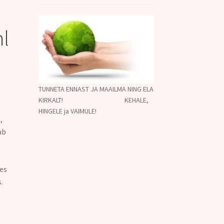
ml
TUNNETA ENNAST JA MAAILMA NING ELA
KIRKALT! KEHALE,
HINGELE ja VAIMULE!
,
ab
des
s.