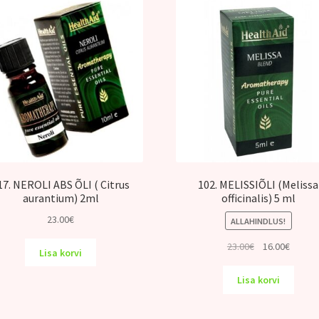
17. NEROLI ABS ÕLI ( Citrus
102. MELISSIÕLI (Melissa
aurantium) 2ml
officinalis) 5 ml
23.00
€
ALLAHINDLUS!
Algne
Praeg
23.00
€
16.00
€
Lisa korvi
hind
hind
oli:
on:
Lisa korvi
23.00€.
16.00€.