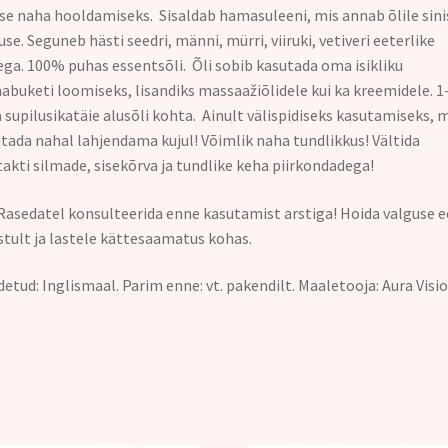
se naha hooldamiseks. Sisaldab hamasuleeni, mis annab õlile sini
use. Seguneb hästi seedri, männi, mürri, viiruki, vetiveri eeterlike
ega. 100% puhas essentsõli. Õli sobib kasutada oma isikliku
abuketi loomiseks, lisandiks massaažiõlidele kui ka kreemidele. 1
a supilusikatäie alusõli kohta. Ainult välispidiseks kasutamiseks, 
tada nahal lahjendama kujul! Võimlik naha tundlikkus! Vältida
akti silmade, sisekõrva ja tundlike keha piirkondadega!
asedatel konsulteerida enne kasutamist arstiga! Hoida valguse e
stult ja lastele kättesaamatus kohas.
etud: Inglismaal. Parim enne: vt. pakendilt. Maaletooja: Aura Visi