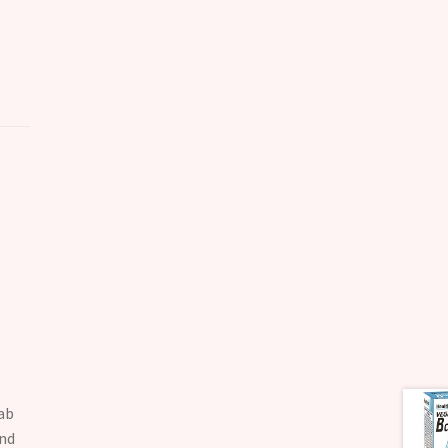
ab
end