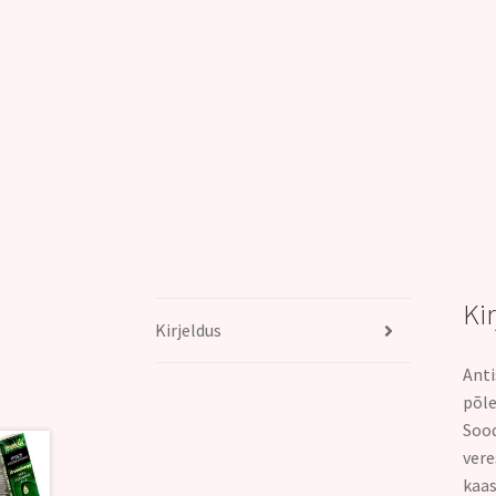
Ki
Kirjeldus
Anti
põle
Sood
vere
kaas