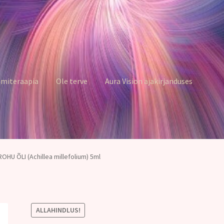
miteraapia
Ole terve
Aura Vision ajakirjanduses
OHU ÕLI (Achillea millefolium) 5ml
ALLAHINDLUS!