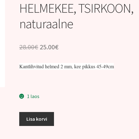
HELMEKEE, TSIRKOON,
naturaalne
Algne
Praegune
28.00
€
25.00
€
hind
hind
Kantlihvitud helmed 2 mm, kee pikkus 45-49cm
oli:
on:
28.00€.
25.00€.
1 laos
HELMEKEE,
Lisa korvi
TSIRKOON,
naturaalne
kogus