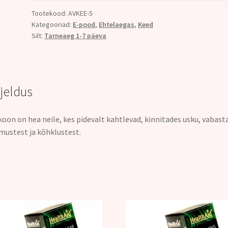
Tootekood:
AVKEE-5
Kategooriad:
E-pood
,
Ehtelaegas
,
Keed
Silt:
Tarneaeg 1-7 päeva
rjeldus
koon on hea neile, kes pidevalt kahtlevad, kinnitades usku, vabast
­mustest ja kõhklustest.