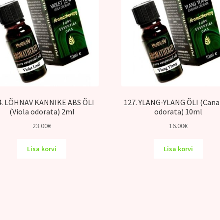
4. LÕHNAV KANNIKE ABS ÕLI
127. YLANG-YLANG ÕLI (Can
(Viola odorata) 2ml
odorata) 10ml
23.00
€
16.00
€
Lisa korvi
Lisa korvi