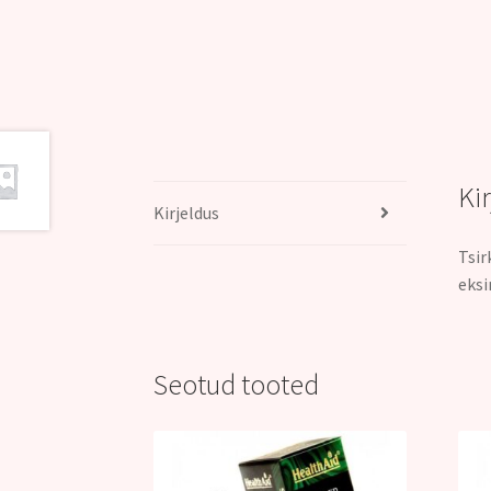
Ki
Kirjeldus
Tsir
eksi
Seotud tooted