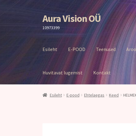
Aura Vision OÜ
Liigu
Liigu
navigeerimisele
sisu
10973399
juurde
Esileht
E-POOD
Teenused
Aroo
Huvitavat lugemist
Kontakt
Esileht
E-pood
Ehtelaegas
Keed
HELMEK