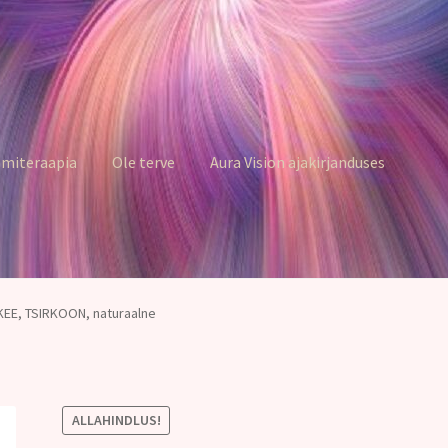
miteraapia
Ole terve
Aura Vision ajakirjanduses
EE, TSIRKOON, naturaalne
ALLAHINDLUS!