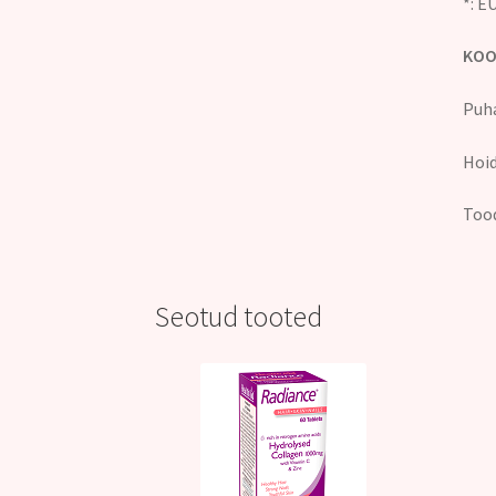
*: E
KOO
Puha
Hoid
Tood
Seotud tooted