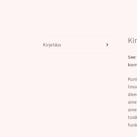
Ki
Kirjeldus
See 
korr
Kuni
lino
diee
aine
aine
toid
funk