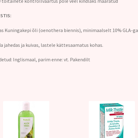
Ü toitainete kontrollväärtus pole veel kindlaks määratud
STIS:
s Kuningakepi õli (oenothera biennis), minimaalselt 10% GLA-ga
a jahedas ja kuivas, lastele kättesaamatus kohas.
etud: Inglismaal, parim enne: vt. Pakendilt