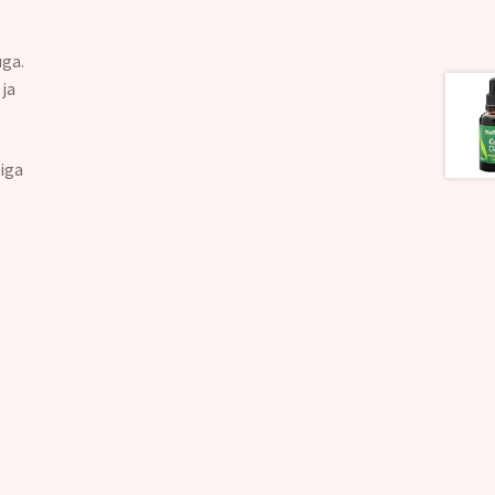
uga.
 ja
niga