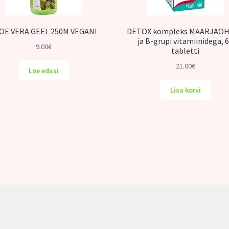
OE VERA GEEL 250M VEGAN!
DETOX kompleks MAARJAO
ja B-grupi vitamiinidega, 
9.00
€
tabletti
21.00
€
Loe edasi
Lisa korvi