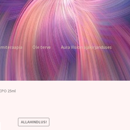
miteraapia
Ole terve
Aura Vision ajakirjanduses
 EPO 25ml
ALLAHINDLUS!