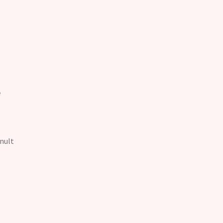
e
nult