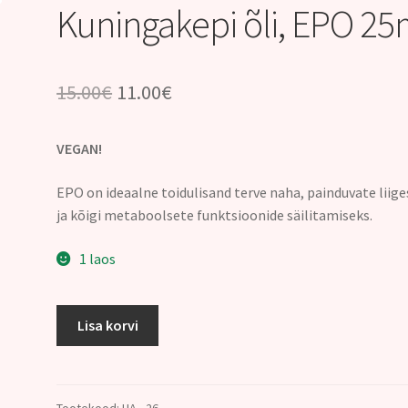
Kuningakepi õli, EPO 25
Algne
Praegune
15.00
€
11.00
€
hind
hind
VEGAN!
oli:
on:
15.00€.
11.00€.
EPO on ideaalne toidulisand terve naha, painduvate liige
ja kõigi metaboolsete funktsioonide säilitamiseks.
1 laos
Kuningakepi
Lisa korvi
õli,
EPO
25ml
kogus
Tootekood:
HA - 26