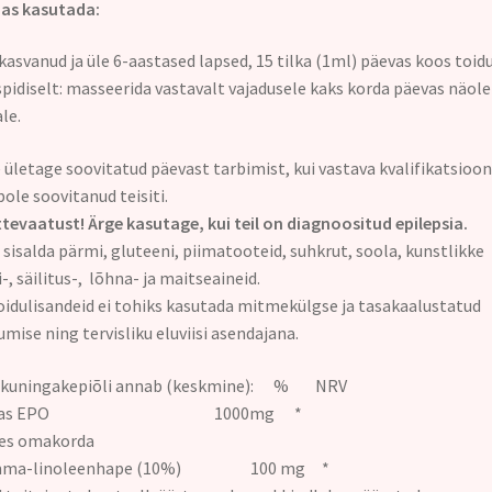
as kasutada:
kasvanud ja üle 6-aastased lapsed, 15 tilka (1ml) päevas koos toid
spidiselt: masseerida vastavalt vajadusele kaks korda päevas näole
le.
 ületage soovitatud päevast tarbimist, kui vastava kvalifikatsioo
 pole soovitanud teisiti.
ttevaatust! Ärge kasutage, kui teil on diagnoositud epilepsia.
i sisalda pärmi, gluteeni, piimatooteid, suhkrut, soola, kunstlikke
i-, säilitus-, lõhna- ja maitseaineid.
oidulisandeid ei tohiks kasutada mitmekülgse ja tasakaalustatud
umise ning tervisliku eluviisi asendajana.
 kuningakepiõli annab (keskmine): % NRV
uhas EPO 1000mg *
les omakorda
ma-linoleenhape (10%) 100 mg *