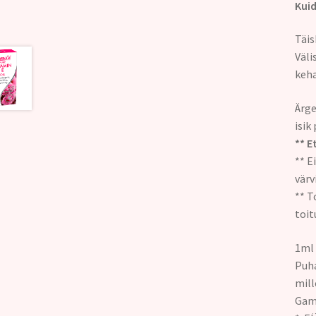
Kuid
Täis
Väli
keha
Ärge
isik
** E
** E
värv
** T
toit
1ml
P
mil
Gam