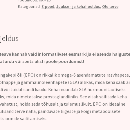
Kategooriad:
E-pood
,
Juukse - ja kehahooldus
,
Ole terve
rjeldus
teave kannab vaid informatiivset eesmärki ja ei asenda haigust
al arsti või spetsialisti poole pöördumist!
ngakepi õli (EPO) on rikkalik omega-6 asendamatute rasvhapete,
olhappe ja gammalinoleenhapete (GLA) allikas, mida keha saab ai
di või toidulisandi kaudu. Keha muundab GLA hormoonitaoliseks
ks, mida nimetatakse prostaglandiiniks. See aitab säilitada keha
vahetust, hoida seda tõhusalt ja tulemuslikult. EPO on ideaalne
ulisand terve naha, painduvate liigeste ja kõigi metaboolsete
tsioonide säilitamiseks.