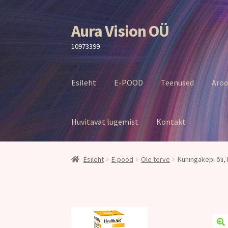
Aura Vision OÜ
Liigu
Liigu
navigeerimisele
sisu
10973399
juurde
Esileht
E-POOD
Teenused
Aroo
Huvitavat lugemist
Kontakt
Esileht
E-pood
Ole terve
Kuningakepi õli,