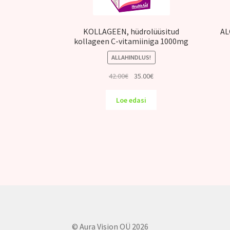
KOLLAGEEN, hüdrolüüsitud
AL
kollageen C-vitamiiniga 1000mg
ALLAHINDLUS!
Algne
Praegune
42.00
€
35.00
€
hind
hind
oli:
on:
Loe edasi
42.00€.
35.00€.
© Aura Vision OÜ 2026