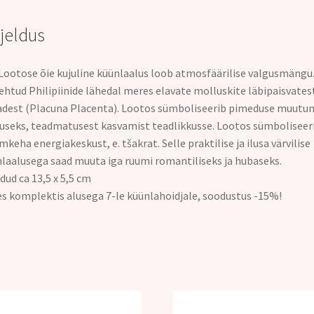
rjeldus
Lootose õie kujuline küünlaalus
loob atmosfäärilise valgusmängu
ehtud Philipiinide lähedal meres elavate molluskite läbipaisvates
dest (Placuna Placenta).
Lootos sümboliseerib pimeduse muutu
useks, teadmatusest kasvamist teadlikkusse. Lootos sümboliseer
imkeha energiakeskust, e. tšakrat.
Selle praktilise ja ilusa värvilise
laalusega saad muuta iga ruumi romantiliseks ja hubaseks.
ud ca 13,5 x 5,5 cm
s komplektis alusega 7-le küünlahoidjale, soodustus -15%
!