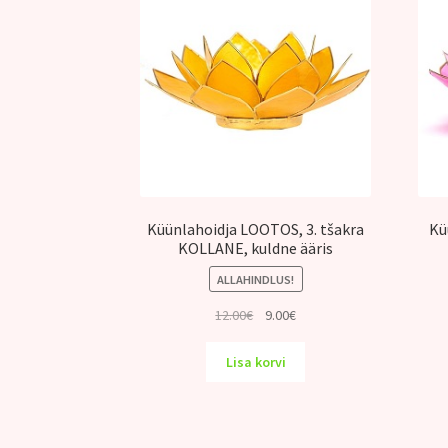
Küünlahoidja LOOTOS, 3. tšakra
Kü
KOLLANE, kuldne ääris
ALLAHINDLUS!
Algne
Praegune
12.00
€
9.00
€
hind
hind
oli:
on:
Lisa korvi
12.00€.
9.00€.