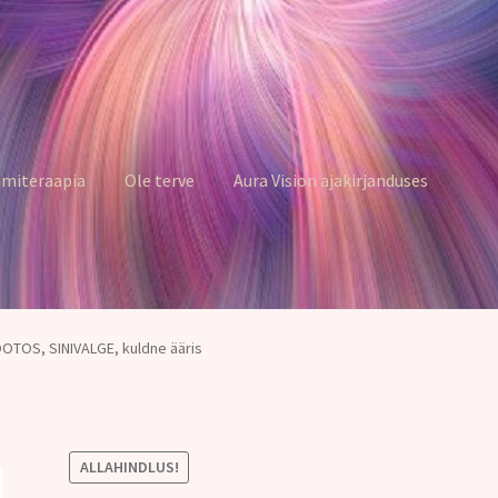
miteraapia
Ole terve
Aura Vision ajakirjanduses
OOTOS, SINIVALGE, kuldne ääris
ALLAHINDLUS!