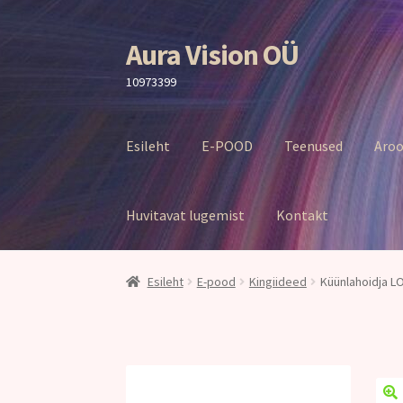
Aura Vision OÜ
Liigu
Liigu
navigeerimisele
sisu
10973399
juurde
Esileht
E-POOD
Teenused
Aroo
Huvitavat lugemist
Kontakt
Esileht
E-pood
Kingiideed
Küünlahoidja L