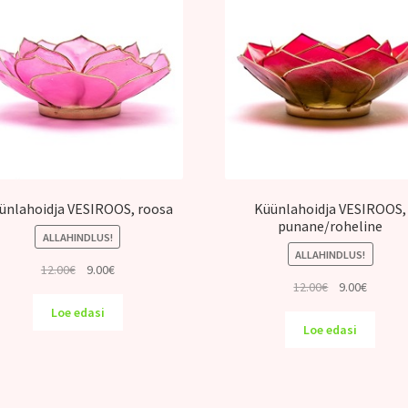
ünlahoidja VESIROOS, roosa
Küünlahoidja VESIROOS,
punane/roheline
ALLAHINDLUS!
ALLAHINDLUS!
Algne
Praegune
12.00
€
9.00
€
Algne
Praegu
12.00
€
9.00
€
hind
hind
hind
hind
oli:
on:
Loe edasi
oli:
on:
12.00€.
9.00€.
Loe edasi
12.00€.
9.00€.