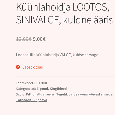
Küünlahoidja LOOTOS,
SINIVALGE, kuldne ääris
Algne
Praegune
12.00
€
9.00
€
hind
hind
Lootoslille küünlahoidja VALGE, kuldse servaga.
oli:
on:
12.00€.
9.00€.
Laost otsas
Tootekood:
PH12001
Kategooriad:
E-pood
,
Kingiideed
Sildid:
Pilt on illustreeriv. Tegelik värv ja vorm võivad erineda..
Tarneaeg 1-7 päeva