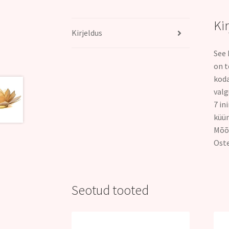
Ki
Kirjeldus
See 
on t
koda
valg
7 in
küün
Mõõd
Oste
Seotud tooted