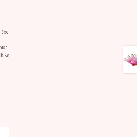
.
See
t
mist
ib ka