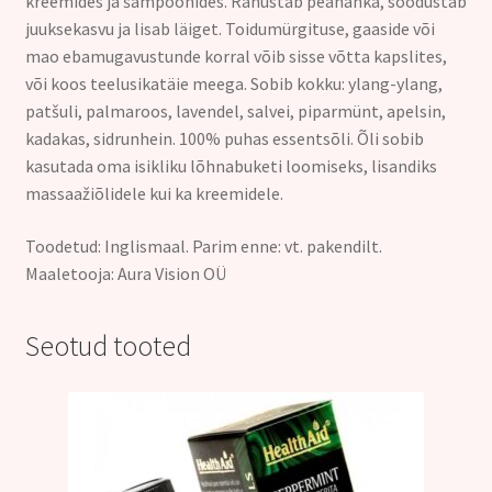
kreemides ja šampoonides. Rahustab peanahka, soodustab
juuksekasvu ja lisab läiget. Toidumürgituse, gaaside või
mao ebamugavustunde korral võib sisse võtta kapslites,
või koos teelusikatäie meega. Sobib kokku: ylang-ylang,
patšuli, palmaroos, lavendel, salvei, piparmünt, apelsin,
kadakas, sidrunhein. 100% puhas essentsõli. Õli sobib
kasutada oma isikliku lõhnabuketi loomiseks, lisandiks
massaažiõlidele kui ka kreemidele.
Toodetud: Inglismaal. Parim enne: vt. pakendilt.
Maaletooja: Aura Vision OÜ
Seotud tooted