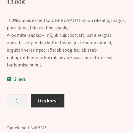
13.00
€
100% puhas essentsõli. BERGAMOTI õli on rikkalik, magus,
puuviljane, tsitruseline, värske.
Aroomiteraapias – mõjub tujutõstvalt, uut energiat
andvalt, kergendab külmetushaiguste sümptomeid,
ergutab vereringet, tõstab söögiisu, abistab
nahaprobleemide korral, aitab kaasa suitsetamisest
loobumise puhul.
3 laos
103.
Lisa korvi
BERGAMOTI
ÕLI
(Citrus
bergamia)
Tootekood:
HA-805025