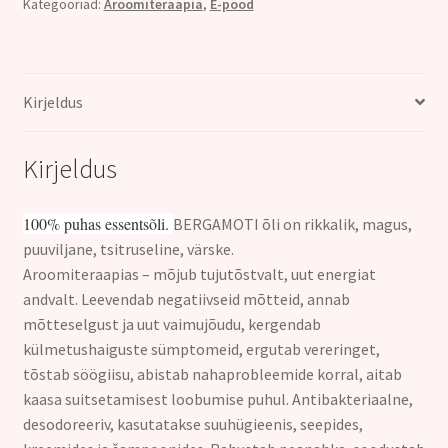
Kategooriad:
Aroomiteraapia
,
E-pood
10ml
kogus
Kirjeldus
Kirjeldus
100% puhas essentsõli.
BERGAMOTI õli on rikkalik, magus,
puuviljane, tsitruseline, värske.
Aroomiteraapias – mõjub tujutõstvalt, uut energiat
andvalt. Leevendab negatiivseid mõtteid, annab
mõtteselgust ja uut vaimujõudu, kergendab
külmetushaiguste sümptomeid, ergutab vereringet,
tõstab söögiisu, abistab nahaprobleemide korral, aitab
kaasa suitsetamisest loobumise puhul. Antibakteriaalne,
desodoreeriv, kasutatakse suuhügieenis, seepides,