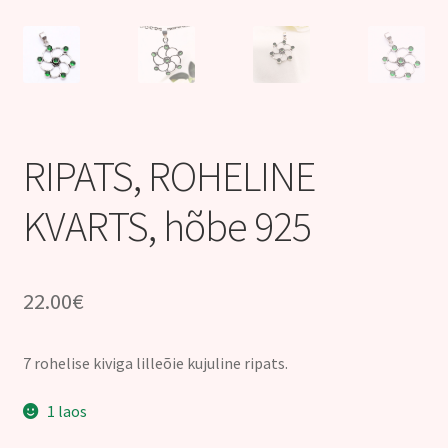
Kontakt
RIPATS, ROHELINE
KVARTS, hõbe 925
22.00
€
7 rohelise kiviga lilleõie kujuline ripats.
1 laos