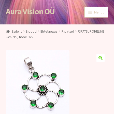
Aura Vision OÜ
Liigu
Liigu
Menüü
navigeerimisele
sisu
juurde
Esileht
Esileht
E-pood
Ehtelaegas
Ripatsid
RIPATS, ROHELINE
KVARTS, hõbe 925
E-POOD
Teenused
Aroomiteraapia
Ole terve
Aura Vision ajakirjanduses
Huvitavat lugemist