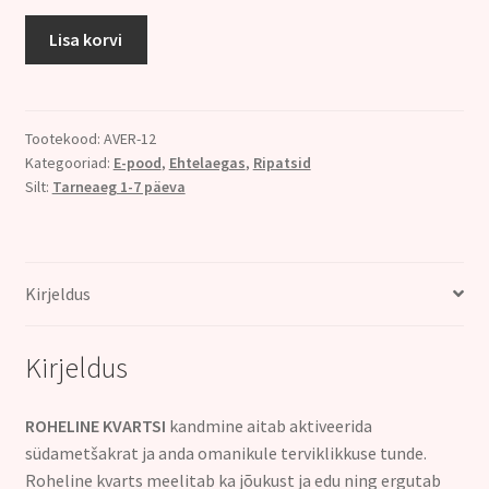
RIPATS,
Lisa korvi
ROHELINE
KVARTS,
hõbe
925
Tootekood:
AVER-12
Kategooriad:
E-pood
,
Ehtelaegas
,
Ripatsid
kogus
Silt:
Tarneaeg 1-7 päeva
Kirjeldus
Kirjeldus
ROHELINE KVARTSI
kandmine aitab aktiveerida
südametšakrat ja anda omanikule terviklikkuse tunde.
Roheline kvarts meelitab ka jõukust ja edu ning ergutab