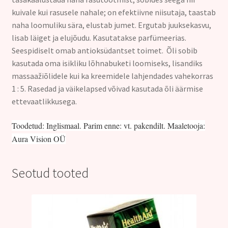
kuivale kui rasusele nahale; on efektiivne niisutaja, taastab
naha loomuliku sära, elustab jumet. Ergutab juuksekasvu,
lisab läiget ja elujõudu. Kasutatakse parfümeerias.
Seespidiselt omab antioksüdantset toimet. Õli sobib
kasutada oma isikliku lõhnabuketi loomiseks, lisandiks
massaažiõlidele kui ka kreemidele lahjendades vahekorras
1 : 5. Rasedad ja väikelapsed võivad kasutada õli äärmise
ettevaatlikkusega.
Toodetud: Inglismaal. Parim enne: vt. pakendilt. Maaletooja:
Aura Vision OÜ
Seotud tooted