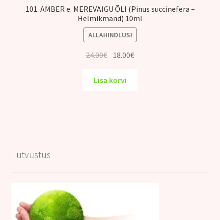
101. AMBER e. MEREVAIGU ÕLI (Pinus succinefera –
Helmikmänd) 10ml
ALLAHINDLUS!
Algne
Praegune
24.00
€
18.00
€
hind
hind
oli:
on:
Lisa korvi
24.00€.
18.00€.
Tutvustus