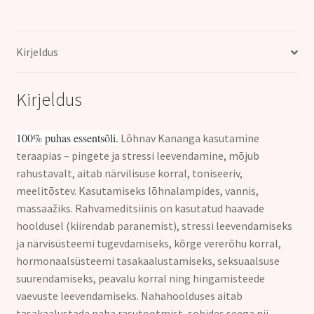
10ml
kogus
Kirjeldus
Kirjeldus
100% puhas essentsõli.
Lõhnav Kananga kasutamine
teraapias – pingete ja stressi leevendamine, mõjub
rahustavalt, aitab närvilisuse korral, toniseeriv,
meelitõstev. Kasutamiseks lõhnalampides, vannis,
massaažiks. Rahvameditsiinis on kasutatud haavade
hooldusel (kiirendab paranemist), stressi leevendamiseks
ja närvisüsteemi tugevdamiseks, kõrge vererõhu korral,
hormonaalsüsteemi tasakaalustamiseks, seksuaalsuse
suurendamiseks, peavalu korral ning hingamisteede
vaevuste leevendamiseks. Nahahoolduses aitab
tasakaalustada naha rasutootmist, sobides seega nii