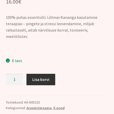
16.00
€
100% puhas essentsõli. Lõhnav Kananga kasutamine
teraapias – pingete ja stressi leevendamine, mõjub
rahustavalt, aitab närvilisuse korral, toniseeriv,
meelitõstev.
6 laos
127.
Lisa korvi
YLANG-
YLANG
ÕLI
(Cananga
Tootekood:
HA-805325
Kategooriad:
Aroomiteraapia
,
E-pood
odorata)