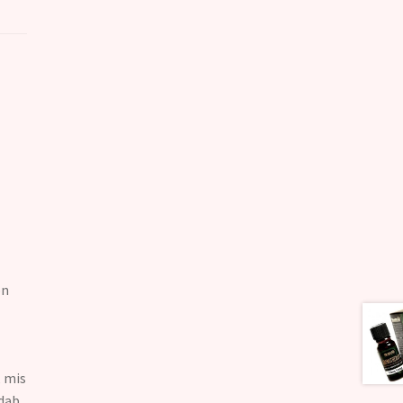
on
, mis
ndab