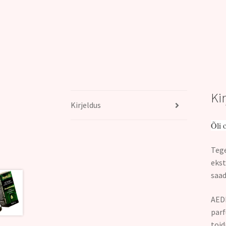
Ki
Kirjeldus
Õli 
Tege
ekst
saad
AEDK
parf
toid