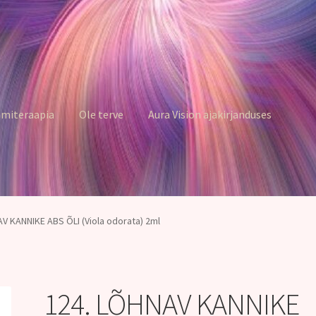
miteraapia
Ole terve
Aura Vision ajakirjanduses
V KANNIKE ABS ÕLI (Viola odorata) 2ml
124. LÕHNAV KANNIKE