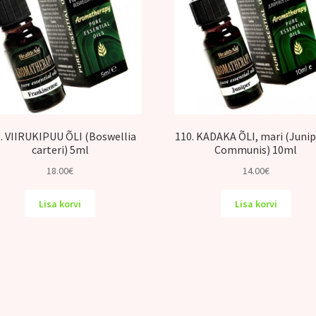
. VIIRUKIPUU ÕLI (Boswellia
110. KADAKA ÕLI, mari (Juni
carteri) 5ml
Communis) 10ml
18.00
€
14.00
€
Lisa korvi
Lisa korvi