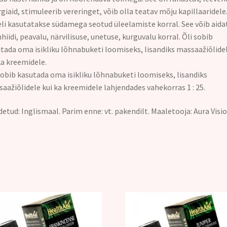
rgiaid, stimuleerib vereringet, võib olla teatav mõju kapillaaridele
li kasutatakse südamega seotud üleelamiste korral. See võib aida
hiidi, peavalu, närvilisuse, unetuse, kurguvalu korral. Õli sobib
tada oma isikliku lõhnabuketi loomiseks, lisandiks massaažiõlide
ka kreemidele.
sobib kasutada oma isikliku lõhnabuketi loomiseks, lisandiks
aažiõlidele kui ka kreemidele lahjendades vahekorras 1 : 25.
etud: Inglismaal. Parim enne: vt. pakendilt. Maaletooja: Aura Visi