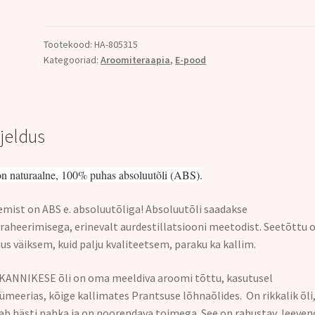
KANNIKE
ABS
ÕLI
Tootekood:
HA-805315
Kategooriad:
Aroomiteraapia
,
E-pood
(Viola
odorata)
2ml
kogus
rjeldus
on naturaalne, 100% puhas absoluutõli (ABS).
mist on ABS e. absoluutõliga! Absoluutõli saadakse
raheerimisega, erinevalt aurdestillatsiooni meetodist. Seetõttu 
us väiksem, kuid palju kvaliteetsem, paraku ka kallim.
ANNIKESE õli on oma meeldiva aroomi tõttu, kasutusel
ümeerias, kõige kallimates Prantsuse lõhnaõlides. On rikkalik õli
ab hästi nahka ja on noorendava toimega. See on rahustav, leeve