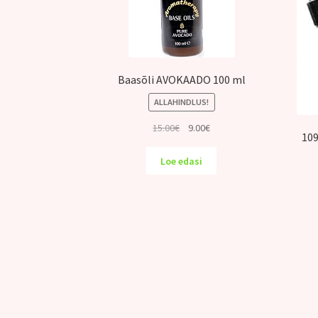
Baasõli AVOKAADO 100 ml
ALLAHINDLUS!
Algne
Praegune
15.00
€
9.00
€
109
hind
hind
oli:
on:
Loe edasi
15.00€.
9.00€.