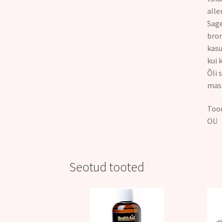
alle
Sage
bron
kasu
kui 
Õli 
mass
Tood
OÜ
Seotud tooted