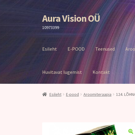
Aura Vision OÜ
Liigu
Liigu
navigeerimisele
sisu
10973399
juurde
Esileht
E-POOD
Teenused
Aroo
Huvitavat lugemist
Kontakt
Esileht
E-pood
Aroomiteraapia
124. LÕHNA