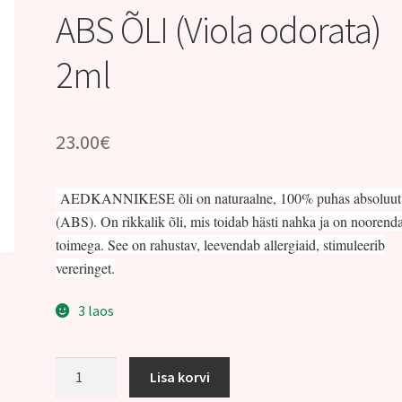
ABS ÕLI (Viola odorata)
2ml
23.00
€
AEDKANNIKESE õli on naturaalne, 100% puhas absoluut 
(ABS). On rikkalik õli, mis toidab hästi nahka ja on noorend
toimega. See on rahustav, leevendab allergiaid, stimuleerib
vereringet.
3 laos
124.
Lisa korvi
LÕHNAV