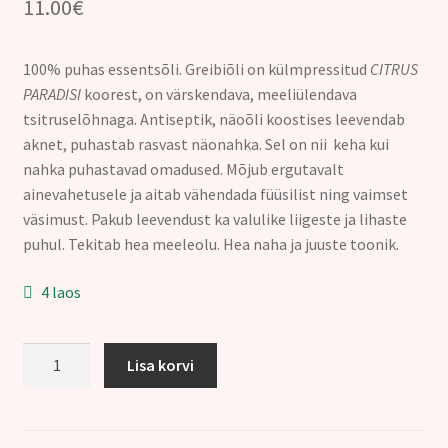
11.00
€
100% puhas essentsõli. Greibiõli on külmpressitud
CITRUS
PARADISI
koorest, on värskendava, meeliülendava
tsitruselõhnaga. Antiseptik, näoõli koostises leevendab
aknet, puhastab rasvast näonahka. Sel on nii keha kui
nahka puhastavad omadused. Mõjub ergutavalt
ainevahetusele ja aitab vähendada füüsilist ning vaimset
väsimust. Pakub leevendust ka valulike liigeste ja lihaste
puhul. Tekitab hea meeleolu. Hea naha ja juuste toonik.
4 laos
108.
Lisa korvi
GREIPFRUUDI
ÕLI
(Citrus