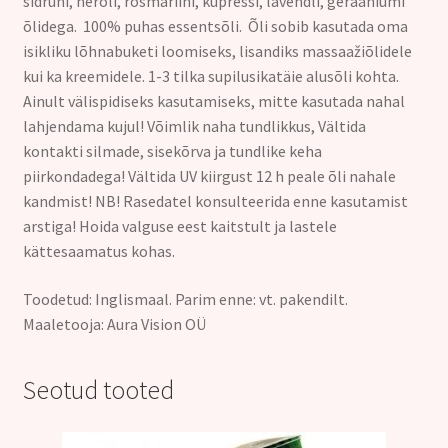
sidruni, neroli, rosmariini, küpressi, lavendli, geraaniumi
õlidega. 100% puhas essentsõli. Õli sobib kasutada oma
isikliku lõhnabuketi loomiseks, lisandiks massaažiõlidele
kui ka kreemidele. 1-3 tilka supilusikatäie alusõli kohta.
Ainult välispidiseks kasutamiseks, mitte kasutada nahal
lahjendama kujul! Võimlik naha tundlikkus, Vältida
kontakti silmade, sisekõrva ja tundlike keha
piirkondadega! Vältida UV kiirgust 12 h peale õli nahale
kandmist! NB! Rasedatel konsulteerida enne kasutamist
arstiga! Hoida valguse eest kaitstult ja lastele
kättesaamatus kohas.
Toodetud: Inglismaal. Parim enne: vt. pakendilt.
Maaletooja: Aura Vision OÜ
Seotud tooted