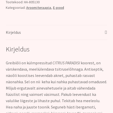
paradisi)
Tootekood:
HA-805130
Kategooriad:
Aroomiteraapia
,
E-pood
10ml
kogus
Kirjeldus
Kirjeldus
Greibiõli on külmpressitud
CITRUS PARADISI
koorest, on
värskendava, meeliülendava tsitruselõhnaga. Antiseptik,
näoõli koostises leevendab aknet, puhastab rasvast
näonahka. Sel on nii keha kui nahka puhastavad omadused.
Mõjub ergutavalt ainevahetusele ja aitab vähendada
füüsilist ning vaimset väsimust. Pakub leevendust ka
valulike liigeste ja lihaste puhul. Tekitab hea meeleolu.
Hea naha ja juuste toonik. Seguneb hästi bergamoti,